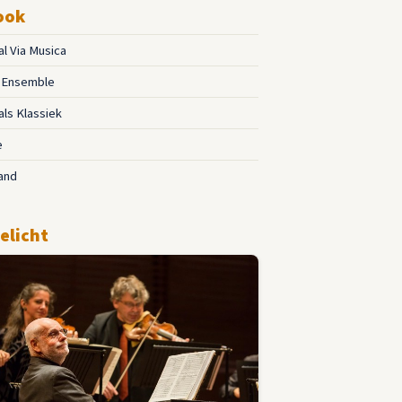
ook
al Via Musica
o Ensemble
als Klassiek
e
and
elicht