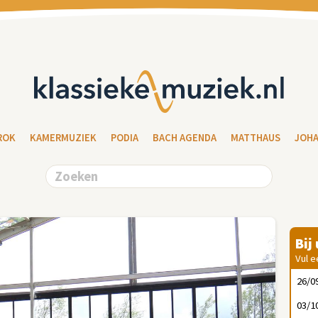
ROK
KAMERMUZIEK
PODIA
BACH AGENDA
MATTHAUS
JOH
Bij
Vul e
26/0
03/1