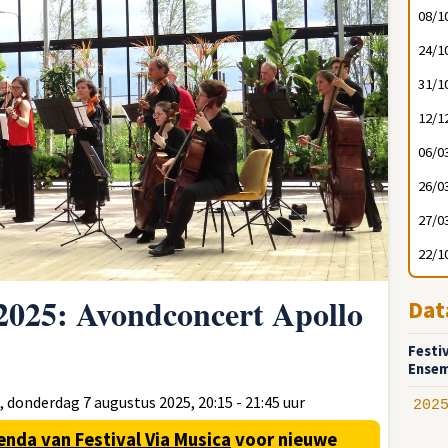
08/1
24/1
31/1
12/1
06/0
26/0
27/0
22/1
 2025: Avondconcert Apollo
Dat
Festi
Ensem
onderdag 7 augustus 2025, 20:15 - 21:45 uur
202
enda van Festival Via Musica
voor nieuwe