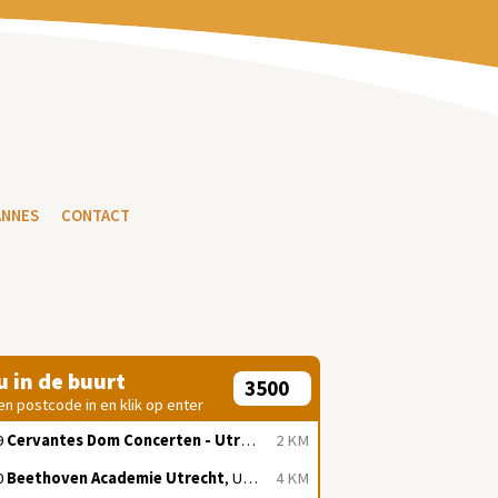
ANNES
CONTACT
 u in de buurt
en postcode in en klik op enter
9
Cervantes Dom Concerten - Utrecht
, Utrecht
2 KM
0
Beethoven Academie Utrecht
, Utrecht
4 KM