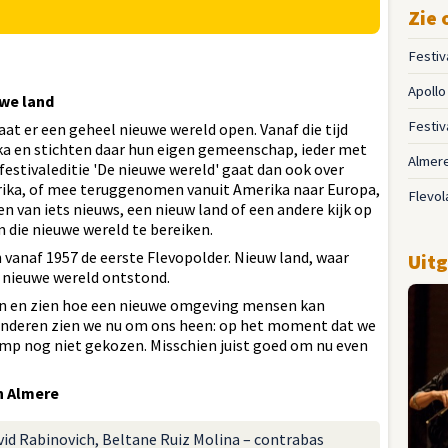
Zie 
Festiv
Apoll
uwe land
Festiv
at er een geheel nieuwe wereld open. Vanaf die tijd
ka en stichten daar hun eigen gemeenschap, ieder met
Almer
estivaleditie 'De nieuwe wereld' gaat dan ook over
ka, of mee teruggenomen vanuit Amerika naar Europa,
Flevol
 van iets nieuws, een nieuw land of een andere kijk op
 die nieuwe wereld te bereiken.
 vanaf 1957 de eerste Flevopolder. Nieuw land, waar
Uitg
 nieuwe wereld ontstond.
ren en zien hoe een nieuwe omgeving mensen kan
eranderen zien we nu om ons heen: op het moment dat we
ump nog niet gekozen. Misschien juist goed om nu even
n Almere
vid Rabinovich, Beltane Ruiz Molina – contrabas