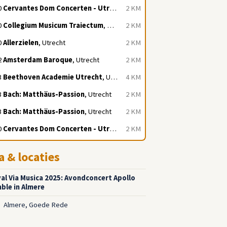
0
Cervantes Dom Concerten - Utrecht
, Utrecht
2 KM
0
Collegium Musicum Traiectum
, Utrecht
2 KM
0
Allerzielen
, Utrecht
2 KM
2
Amsterdam Baroque
, Utrecht
2 KM
3
Beethoven Academie Utrecht
, Utrecht
4 KM
3
Bach: Matthäus-Passion
, Utrecht
2 KM
3
Bach: Matthäus-Passion
, Utrecht
2 KM
0
Cervantes Dom Concerten - Utrecht
, Utrecht
2 KM
a & locaties
val Via Musica 2025: Avondconcert Apollo
ble in Almere
Almere, Goede Rede
5