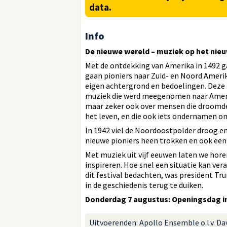
data.
Info
De nieuwe wereld – muziek op het nie
Met de ontdekking van Amerika in 1492 ga
gaan pioniers naar Zuid- en Noord Ameri
eigen achtergrond en bedoelingen. Deze f
muziek die werd meegenomen naar Ameri
maar zeker ook over mensen die droomden
het leven, en die ook iets ondernamen om
In 1942 viel de Noordoostpolder droog en
nieuwe pioniers heen trokken en ook een
Met muziek uit vijf eeuwen laten we ho
inspireren. Hoe snel een situatie kan v
dit festival bedachten, was president Tr
in de geschiedenis terug te duiken.
Donderdag 7 augustus: Openingsdag i
Uitvoerenden: Apollo Ensemble o.l.v. Da