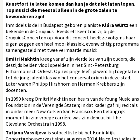
Kunstfort te laten komen dan kun je dat niet laten lopen.
Topmusici die meestal alleen in de grote zalen te
bewonderen zijn!
Inmiddels is de in Budapest geboren pianiste
Klára Würtz
een
bekende in de Cruquius . Reeds elf keer trad zij bij de
CruquiusConcerten op. Voor dit concert heeft ze volgens haar
eigen zeggen een heel mooi klassiek, evenwichtig programma
samengesteld met twee vermaarde musici:
Dmitri Makhtin
kreeg vanaf zijn vierde les van zijn ouders, die
destijds beiden viool speelden in het Sint-Petersburg
Filharmonisch Orkest. Op zesjarige leeftijd werd hij toegelaten
tot de jongtalentklas van het conservatorium in deze stad.
Later waren Philipp Hirshhorn en Herman Krebbers zijn
docenten.
In 1990 kreeg Dmitri Makhtin een beurs van de Young Musicians
Foundation in de Verenigde Staten; in dat kader gaf hij recitals
in onder meer New York en San Francisco. Een belangrijk
moment in zijn vroege carrière was zijn debuut bij The
Cleveland Orchestra in 1998.
Tatjana Vassiljeva
is solocelliste bij het Koninklijk
Concertgebouworkest sinds augustus 2014. Na cellostudies in