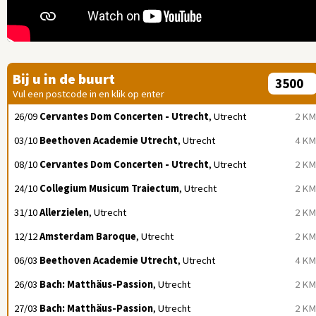
Bij u in de buurt
Vul een postcode in en klik op enter
26/09
Cervantes Dom Concerten - Utrecht
, Utrecht
2 KM
03/10
Beethoven Academie Utrecht
, Utrecht
4 KM
08/10
Cervantes Dom Concerten - Utrecht
, Utrecht
2 KM
24/10
Collegium Musicum Traiectum
, Utrecht
2 KM
31/10
Allerzielen
, Utrecht
2 KM
12/12
Amsterdam Baroque
, Utrecht
2 KM
06/03
Beethoven Academie Utrecht
, Utrecht
4 KM
26/03
Bach: Matthäus-Passion
, Utrecht
2 KM
27/03
Bach: Matthäus-Passion
, Utrecht
2 KM