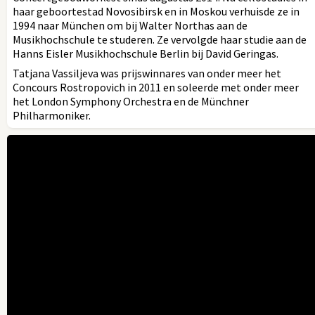
haar geboortestad Novosibirsk en in Moskou verhuisde ze in
1994 naar München om bij Walter Northas aan de
Musikhochschule te studeren. Ze vervolgde haar ­studie aan de
Hanns Eisler Musikhochschule ­Berlin bij David Geringas.
Tatjana Vassiljeva was prijswinnares van onder meer het
Concours Rostropovich in 2011 en soleerde met onder meer
het London Symphony Orchestra en de Münchner
Philharmoniker.