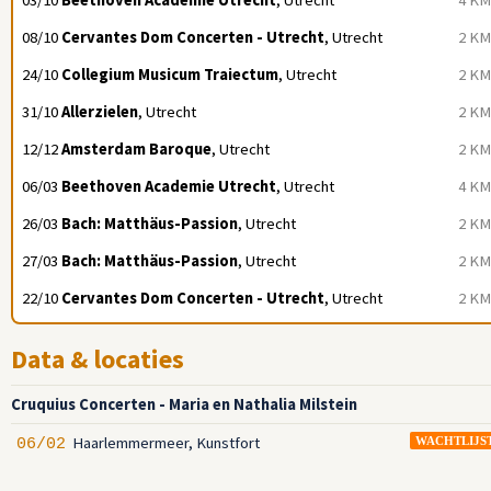
03/10
Beethoven Academie Utrecht
, Utrecht
4 KM
08/10
Cervantes Dom Concerten - Utrecht
, Utrecht
2 KM
24/10
Collegium Musicum Traiectum
, Utrecht
2 KM
31/10
Allerzielen
, Utrecht
2 KM
12/12
Amsterdam Baroque
, Utrecht
2 KM
06/03
Beethoven Academie Utrecht
, Utrecht
4 KM
26/03
Bach: Matthäus-Passion
, Utrecht
2 KM
27/03
Bach: Matthäus-Passion
, Utrecht
2 KM
22/10
Cervantes Dom Concerten - Utrecht
, Utrecht
2 KM
Data & locaties
Cruquius Concerten - Maria en Nathalia Milstein
Haarlemmermeer, Kunstfort
06/02
WACHTLIJS