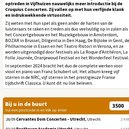
optreden in Vijfhuizen nauwelijks meer introductie bij de
Cruquius Concerten. Zij vallen op met hun verfijnde klank
en indrukwekkende virtuositeit.
Zij weten met hun spel als geen ander de harten van de
luisteraars te raken en treden als duo veelvuldig op in zalen als
het Concertgebouw en het Muziekgebouw in Amsterdam,
BOZAR in Brussel, Diligentia in Den Haag, De Bijloke in Gent, d
Philharmonie in Essen en het Teatro Ristori in Verona, en ze
worden uitgenodigd door festivals als La Roque d’Anthéron, La
Folle Journée, Oranjewoud Festival en het Wonderfeel Festival.
In september 2024 bracht het duo de complete werken voor
viool en piano van Franz Schubert uit. Het album kreeg vijf
sterren in de NRC, vijf sterren in het prestigieuze Franse
tijdschrift Classica. U kunt dit nu live beleven.
Bij u in de buurt
Vul een postcode in en klik op enter
26/09
Cervantes Dom Concerten - Utrecht
, Utrecht
2 KM