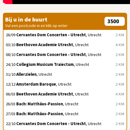
Bij u in de buurt
Vul een postcode in en klik op enter
26/09
Cervantes Dom Concerten - Utrecht
, Utrecht
2 KM
03/10
Beethoven Academie Utrecht
, Utrecht
4 KM
08/10
Cervantes Dom Concerten - Utrecht
, Utrecht
2 KM
24/10
Collegium Musicum Traiectum
, Utrecht
2 KM
31/10
Allerzielen
, Utrecht
2 KM
12/12
Amsterdam Baroque
, Utrecht
2 KM
06/03
Beethoven Academie Utrecht
, Utrecht
4 KM
26/03
Bach: Matthäus-Passion
, Utrecht
2 KM
27/03
Bach: Matthäus-Passion
, Utrecht
2 KM
22/10
Cervantes Dom Concerten - Utrecht
, Utrecht
2 KM