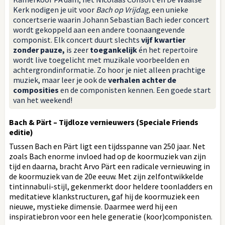
Kerk nodigen je uit voor
Bach op Vrijdag,
een unieke
concertserie waarin Johann Sebastian Bach ieder concert
wordt gekoppeld aan een andere toonaangevende
componist. Elk concert duurt slechts
vijf kwartier
zonder pauze,
is zeer
toegankelijk
én het repertoire
wordt live toegelicht met muzikale voorbeelden en
achtergrondinformatie. Zo hoor je niet alleen prachtige
muziek, maar leer je ook de
verhalen achter de
composities
en de componisten kennen. Een goede start
van het weekend!
Bach & Pärt – Tijdloze vernieuwers (Speciale Friends
editie)
Tussen Bach en Pärt ligt een tijdsspanne van 250 jaar. Net
zoals Bach enorme invloed had op de koormuziek van zijn
tijd en daarna, bracht Arvo Pärt een radicale vernieuwing in
de koormuziek van de 20e eeuw. Met zijn zelfontwikkelde
tintinnabuli-stijl, gekenmerkt door heldere toonladders en
meditatieve klankstructuren, gaf hij de koormuziek een
nieuwe, mystieke dimensie. Daarmee werd hij een
inspiratiebron voor een hele generatie (koor)componisten.