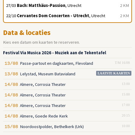
27/03
Bach: Matthäus-Passion
, Utrecht
2 KM
22/10
Cervantes Dom Concerten - Utrecht
, Utrecht
2 KM
Data & locaties
Kies een datum om kaarten te reserveren.
Festival Via Musica 2026 - Muziek aan de Tekentafel
Passe-partout en dagkaarten, Flevoland
13/08
T/M 16/08
Lelystad, Museum Batavialand
13/08
LAATSTE KAARTEN
Almere, Corrosia Theater
14/08
13:00
Almere, Corrosia Theater
14/08
15:00
Almere, Corrosia Theater
14/08
17:00
Almere, Goede Rede Kerk
14/08
20:15
Noordoostpolder, Bethelkerk (Urk)
15/08
10:00