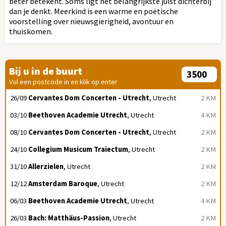
beter betekent. Soms ligt het belangrijkste juist dichterbij
dan je denkt. Meerkind is een warme en poëtische
voorstelling over nieuwsgierigheid, avontuur en
thuiskomen.
Bij u in de buurt
Vul een postcode in en klik op enter
26/09
Cervantes Dom Concerten - Utrecht
, Utrecht
2 KM
03/10
Beethoven Academie Utrecht
, Utrecht
4 KM
08/10
Cervantes Dom Concerten - Utrecht
, Utrecht
2 KM
24/10
Collegium Musicum Traiectum
, Utrecht
2 KM
31/10
Allerzielen
, Utrecht
2 KM
12/12
Amsterdam Baroque
, Utrecht
2 KM
06/03
Beethoven Academie Utrecht
, Utrecht
4 KM
26/03
Bach: Matthäus-Passion
, Utrecht
2 KM