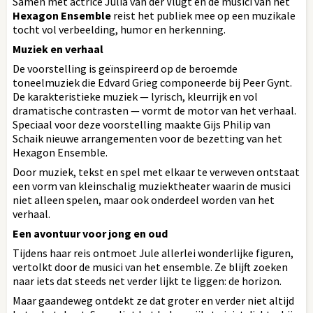
Samen met actrice Julia van der Vlugt en de musici van het
Hexagon Ensemble
reist het publiek mee op een muzikale
tocht vol verbeelding, humor en herkenning.
Muziek en verhaal
De voorstelling is geïnspireerd op de beroemde
toneelmuziek die Edvard Grieg componeerde bij Peer Gynt.
De karakteristieke muziek — lyrisch, kleurrijk en vol
dramatische contrasten — vormt de motor van het verhaal.
Speciaal voor deze voorstelling maakte Gijs Philip van
Schaik nieuwe arrangementen voor de bezetting van het
Hexagon Ensemble.
Door muziek, tekst en spel met elkaar te verweven ontstaat
een vorm van kleinschalig muziektheater waarin de musici
niet alleen spelen, maar ook onderdeel worden van het
verhaal.
Een avontuur voor jong en oud
Tijdens haar reis ontmoet Jule allerlei wonderlijke figuren,
vertolkt door de musici van het ensemble. Ze blijft zoeken
naar iets dat steeds net verder lijkt te liggen: de horizon.
Maar gaandeweg ontdekt ze dat groter en verder niet altijd