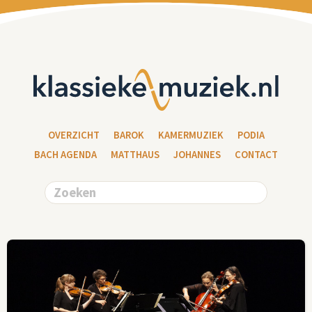
OVERZICHT
BAROK
KAMERMUZIEK
PODIA
BACH AGENDA
MATTHAUS
JOHANNES
CONTACT