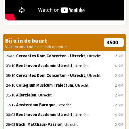
Bij u in de buurt
Vul een postcode in en klik op enter
26/09
Cervantes Dom Concerten - Utrecht
, Utrecht
2 KM
03/10
Beethoven Academie Utrecht
, Utrecht
4 KM
08/10
Cervantes Dom Concerten - Utrecht
, Utrecht
2 KM
24/10
Collegium Musicum Traiectum
, Utrecht
2 KM
31/10
Allerzielen
, Utrecht
2 KM
12/12
Amsterdam Baroque
, Utrecht
2 KM
06/03
Beethoven Academie Utrecht
, Utrecht
4 KM
26/03
Bach: Matthäus-Passion
, Utrecht
2 KM