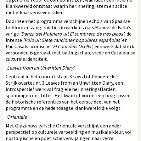
klankwereld ontstaat waarin herinnering, stem en stilte
met elkaar verweven raken.
Doorheen het programma verschijnen echo’s van Spaanse
folklore en zangtradities in werken zoals Manuel de Falla’s
vurige
'Danza del Molinero uit El sombrero de tres picos'
, de
intense
'Polo uit Siete canciones populares españolas'
en
Pau Casals’ iconische
'El Cant dels Ocells'
, een werk dat sterk
verbonden is geraakt met ballingschap, vrede en Catalaanse
culturele identiteit.
'Leaves from an Unwritten Diary'
Centraal in het concert staat Krzysztof Penderecki’s
Strijkkwartet nr. 3 Leaves from an Unwritten Diary, een
introspectief werk vol fragiele herinneringsflarden,
spanningen en stiltes. Het kwartet vormt een brug tussen
de historische referenties van het eerste deel van het
programma en de hedendaagse klankwereld die volgt.
'Orientale'
Met Glazunovs lyrische Orientale verschijnt een ander
perspectief op culturele verbeelding en muzikale kleur, vol
nostalgische en poëtische verwijzingen naar verre