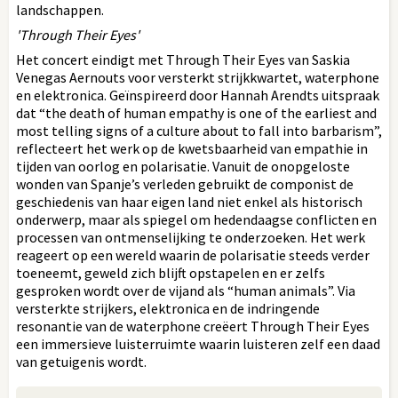
landschappen.
'Through Their Eyes'
Het concert eindigt met Through Their Eyes van Saskia
Venegas Aernouts voor versterkt strijkkwartet, waterphone
en elektronica. Geïnspireerd door Hannah Arendts uitspraak
dat “the death of human empathy is one of the earliest and
most telling signs of a culture about to fall into barbarism”,
reflecteert het werk op de kwetsbaarheid van empathie in
tijden van oorlog en polarisatie. Vanuit de onopgeloste
wonden van Spanje’s verleden gebruikt de componist de
geschiedenis van haar eigen land niet enkel als historisch
onderwerp, maar als spiegel om hedendaagse conflicten en
processen van ontmenselijking te onderzoeken. Het werk
reageert op een wereld waarin de polarisatie steeds verder
toeneemt, geweld zich blijft opstapelen en er zelfs
gesproken wordt over de vijand als “human animals”. Via
versterkte strijkers, elektronica en de indringende
resonantie van de waterphone creëert Through Their Eyes
een immersieve luisterruimte waarin luisteren zelf een daad
van getuigenis wordt.