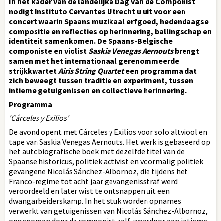
In het kader van de landelijke Dag van de Componist
nodigt Instituto Cervantes Utrecht u uit voor een
concert waarin Spaans muzikaal erfgoed, hedendaagse
compositie en reflecties op herinnering, ballingschap en
identiteit samenkomen. De Spaans-Belgische
componiste en violist
Saskia Venegas Aernouts
brengt
samen met het internationaal gerenommeerde
strijkkwartet
Airis String Quartet
een programma dat
zich beweegt tussen traditie en experiment, tussen
intieme getuigenissen en collectieve herinnering.
Programma
'Cárceles y Exilios'
De avond opent met Cárceles y Exilios voor solo altviool en
tape van Saskia Venegas Aernouts. Het werk is gebaseerd op
het autobiografische boek met dezelfde titel van de
Spaanse historicus, politiek activist en voormalig politiek
gevangene Nicolás Sánchez-Albornoz, die tijdens het
Franco-regime tot acht jaar gevangenisstraf werd
veroordeeld en later wist te ontsnappen uit een
dwangarbeiderskamp. In het stuk worden opnames
verwerkt van getuigenissen van Nicolás Sánchez-Albornoz,
opgenomen door de componist zelf, waardoor een intieme