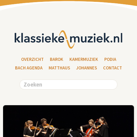
OVERZICHT
BAROK
KAMERMUZIEK
PODIA
BACH AGENDA
MATTHAUS
JOHANNES
CONTACT