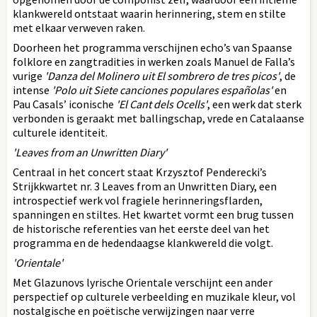
klankwereld ontstaat waarin herinnering, stem en stilte
met elkaar verweven raken.
Doorheen het programma verschijnen echo’s van Spaanse
folklore en zangtradities in werken zoals Manuel de Falla’s
vurige
'Danza del Molinero uit El sombrero de tres picos'
, de
intense
'Polo uit Siete canciones populares españolas'
en
Pau Casals’ iconische
'El Cant dels Ocells'
, een werk dat sterk
verbonden is geraakt met ballingschap, vrede en Catalaanse
culturele identiteit.
'Leaves from an Unwritten Diary'
Centraal in het concert staat Krzysztof Penderecki’s
Strijkkwartet nr. 3 Leaves from an Unwritten Diary, een
introspectief werk vol fragiele herinneringsflarden,
spanningen en stiltes. Het kwartet vormt een brug tussen
de historische referenties van het eerste deel van het
programma en de hedendaagse klankwereld die volgt.
'Orientale'
Met Glazunovs lyrische Orientale verschijnt een ander
perspectief op culturele verbeelding en muzikale kleur, vol
nostalgische en poëtische verwijzingen naar verre