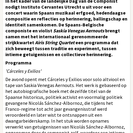
In het kader van de landelijke Dag van de Componist
nodigt Instituto Cervantes Utrecht u uit voor een
concert waarin Spaans muzikaal erfgoed, hedendaagse
compositie en reflecties op herinnering, ballingschap en
identiteit samenkomen. De Spaans-Belgische
componiste en violist
Saskia Venegas Aernouts
brengt
samen met het internationaal gerenommeerde
strijkkwartet
Airis String Quartet
een programma dat
zich beweegt tussen traditie en experiment, tussen
intieme getuigenissen en collectieve herinnering.
Programma
'Cárceles y Exilios'
De avond opent met Cárceles y Exilios voor solo altviool en
tape van Saskia Venegas Aernouts. Het werk is gebaseerd op
het autobiografische boek met dezelfde titel van de
Spaanse historicus, politiek activist en voormalig politiek
gevangene Nicolás Sánchez-Albornoz, die tijdens het
Franco-regime tot acht jaar gevangenisstraf werd
veroordeeld en later wist te ontsnappen uit een
dwangarbeiderskamp. In het stuk worden opnames
verwerkt van getuigenissen van Nicolás Sánchez-Albornoz,
opgenomen door de componist zelf, waardoor een intieme