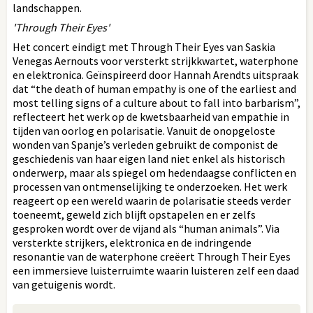
landschappen.
'Through Their Eyes'
Het concert eindigt met Through Their Eyes van Saskia
Venegas Aernouts voor versterkt strijkkwartet, waterphone
en elektronica. Geïnspireerd door Hannah Arendts uitspraak
dat “the death of human empathy is one of the earliest and
most telling signs of a culture about to fall into barbarism”,
reflecteert het werk op de kwetsbaarheid van empathie in
tijden van oorlog en polarisatie. Vanuit de onopgeloste
wonden van Spanje’s verleden gebruikt de componist de
geschiedenis van haar eigen land niet enkel als historisch
onderwerp, maar als spiegel om hedendaagse conflicten en
processen van ontmenselijking te onderzoeken. Het werk
reageert op een wereld waarin de polarisatie steeds verder
toeneemt, geweld zich blijft opstapelen en er zelfs
gesproken wordt over de vijand als “human animals”. Via
versterkte strijkers, elektronica en de indringende
resonantie van de waterphone creëert Through Their Eyes
een immersieve luisterruimte waarin luisteren zelf een daad
van getuigenis wordt.