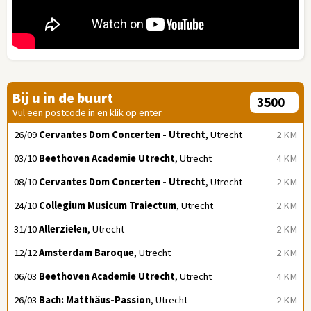
Bij u in de buurt
Vul een postcode in en klik op enter
26/09
Cervantes Dom Concerten - Utrecht
, Utrecht
2 KM
03/10
Beethoven Academie Utrecht
, Utrecht
4 KM
08/10
Cervantes Dom Concerten - Utrecht
, Utrecht
2 KM
24/10
Collegium Musicum Traiectum
, Utrecht
2 KM
31/10
Allerzielen
, Utrecht
2 KM
12/12
Amsterdam Baroque
, Utrecht
2 KM
06/03
Beethoven Academie Utrecht
, Utrecht
4 KM
26/03
Bach: Matthäus-Passion
, Utrecht
2 KM