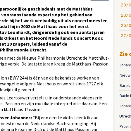
20/
persoonlijke geschiedenis met de Matthäus
t vooraanstaande experts op het gebied van
23/
rde hij het werk veelvuldig uit als concertmeester
dat hij in 2002 de Matthäus voor het eerst
26/
av Leonhardt, dirigeerde hij ook een aantal jaren
27/
s Orkest en het Noord Nederlands Concert Koor.
met 10 zangers, leidend vanaf de
Philharmonie Utrecht.
Zie 
men met de Nieuwe Philharmonie Utrecht de Matthäus-
ge versie. De laatste jaren kreeg de Matthäus-Passion
Johan
Nieuwe
on (BWV 244) is één van de bekendste werken van
evangelie volgens Mattheus en wordt sinds 1727 elk
Barok
ldwijd uitgevoerd.
Bach: 
s Leertouwer vertelt u in onderstaande videoserie
s-Passion en zijn muzikale interpretatie daarvan. Een
Johann
an Matthäus-Passion!
Utrech
 over Johannes:
“Bij een eerste violist denk ik aan
eester van de Nederlandse Bach vereniging. Hij
Provin
n de aria Erbarme Dich uit de Matthäus Passion van