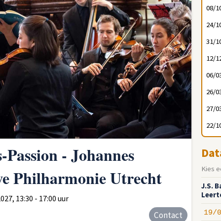
08/1
24/1
31/1
12/1
06/0
26/0
27/0
22/1
s-Passion - Johannes
Dat
Kies e
e Philharmonie Utrecht
J.S. 
Leert
27, 13:30 - 17:00 uur
19/
Contact