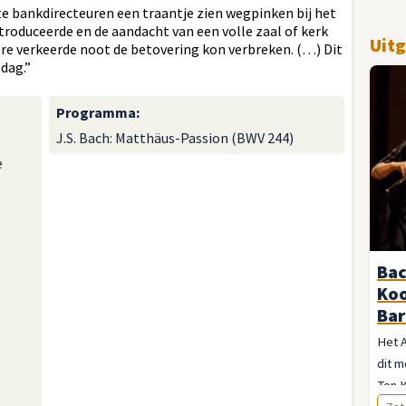
e bankdirecteuren een traantje zien wegpinken bij het
introduceerde en de aandacht van een volle zaal of kerk
Uitg
dere verkeerde noot de betovering kon verbreken. (…) Dit
dag.”
Programma
:
J.S. Bach: Matthäus-Passion (BWV 244)
e
Bac
Ko
Bar
Het 
dit m
Ton 