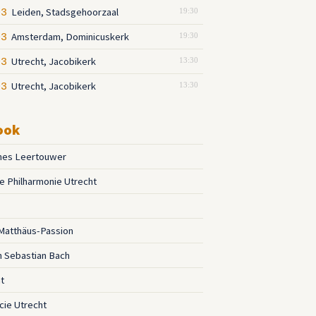
Leiden, Stadsgehoorzaal
03
19:30
Amsterdam, Dominicuskerk
03
19:30
Utrecht, Jacobikerk
03
13:30
Utrecht, Jacobikerk
03
13:30
ook
nes Leertouwer
 Philharmonie Utrecht
Matthäus-Passion
 Sebastian Bach
t
cie Utrecht