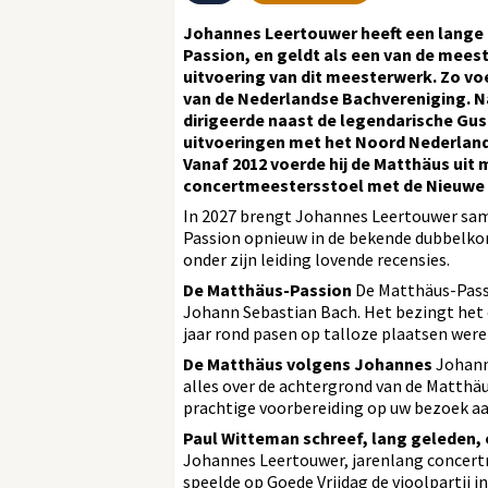
Johannes Leertouwer heeft een lange 
Passion, en geldt als een van de mees
uitvoering van dit meesterwerk. Zo voe
van de Nederlandse Bachvereniging. Na
dirigeerde naast de legendarische Gust
uitvoeringen met het Noord Nederland
Vanaf 2012 voerde hij de Matthäus uit 
concertmeestersstoel met de Nieuwe 
In 2027 brengt Johannes Leertouwer sa
Passion opnieuw in de bekende dubbelkori
onder zijn leiding lovende recensies.
De Matthäus-Passion
De Matthäus-Passi
Johann Sebastian Bach. Het bezingt het 
jaar rond pasen op talloze plaatsen were
De Matthäus volgens Johannes
Johanne
alles over de achtergrond van de Matthäu
prachtige voorbereiding op uw bezoek a
Paul Witteman schreef, lang geleden,
Johannes Leertouwer, jarenlang concertm
speelde op Goede Vrijdag de vioolpartij i