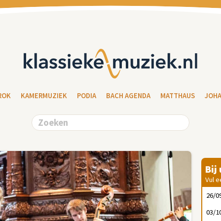
ROK
KAMERMUZIEK
PODIA
BACH AGENDA
MATTHAUS
JOH
Bij
Vul e
26/0
03/1