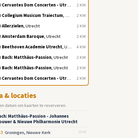
0
Cervantes Dom Concerten - Utrecht
, Utrecht
2 KM
0
Collegium Musicum Traiectum
, Utrecht
2 KM
0
Allerzielen
, Utrecht
2 KM
2
Amsterdam Baroque
, Utrecht
2 KM
3
Beethoven Academie Utrecht
, Utrecht
4 KM
3
Bach: Matthäus-Passion
, Utrecht
2 KM
3
Bach: Matthäus-Passion
, Utrecht
2 KM
0
Cervantes Dom Concerten - Utrecht
, Utrecht
2 KM
a & locaties
en datum om kaarten te reserveren.
Bach: Matthäus-Passion - Johannes
ouwer & Nieuwe Philharmonie Utrecht
Groningen, Nieuwe Kerk
03
19:00