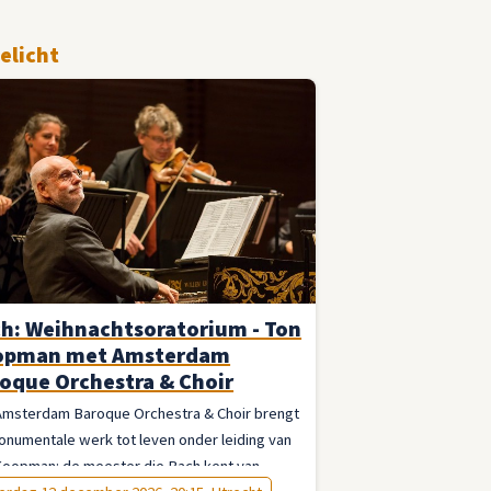
elicht
h: Weihnachtsoratorium - Ton
opman met Amsterdam
oque Orchestra & Choir
Amsterdam Baroque Orchestra & Choir brengt
onumentale werk tot leven onder leiding van
Koopman: de meester die Bach kent van