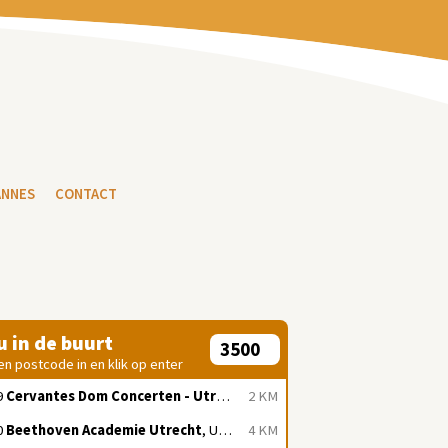
ANNES
CONTACT
 u in de buurt
en postcode in en klik op enter
9
Cervantes Dom Concerten - Utrecht
, Utrecht
2 KM
0
Beethoven Academie Utrecht
, Utrecht
4 KM