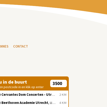
ANNES
CONTACT
 u in de buurt
en postcode in en klik op enter
9
Cervantes Dom Concerten - Utrecht
, Utrecht
2 KM
0
Beethoven Academie Utrecht
, Utrecht
4 KM