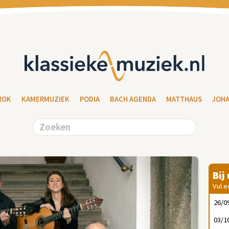
ROK
KAMERMUZIEK
PODIA
BACH AGENDA
MATTHAUS
JOH
Bij
Vul e
26/0
03/1