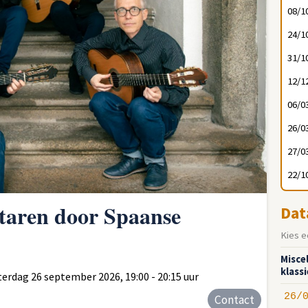
08/1
24/1
31/1
12/1
06/0
26/0
27/0
22/1
itaren door Spaanse
Dat
Kies e
Misce
klass
terdag 26 september 2026, 19:00 - 20:15 uur
26/
Contact