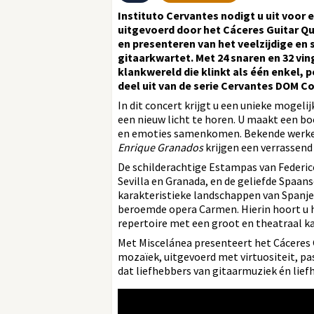
Instituto Cervantes nodigt u uit voor 
uitgevoerd door het Cáceres Guitar Qu
en presenteren van het veelzijdige en
gitaarkwartet. Met 24 snaren en 32 vi
klankwereld die klinkt als één enkel,
deel uit van de serie Cervantes DOM C
In dit concert krijgt u een unieke mogel
een nieuw licht te horen. U maakt een boe
en emoties samenkomen. Bekende werke
Enrique Granados
krijgen een verrassend 
De schilderachtige Estampas van Federic
Sevilla en Granada, en de geliefde Spaa
karakteristieke landschappen van Spanje
beroemde opera Carmen. Hierin hoort u h
repertoire met een groot en theatraal ka
Met Miscelánea presenteert het Cáceres 
mozaïek, uitgevoerd met virtuositeit, p
dat liefhebbers van gitaarmuziek én lie