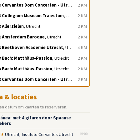
0
Cervantes Dom Concerten - Utrecht
, Utrecht
2 KM
0
Collegium Musicum Traiectum
, Utrecht
2 KM
0
Allerzielen
, Utrecht
2 KM
2
Amsterdam Baroque
, Utrecht
2 KM
3
Beethoven Academie Utrecht
, Utrecht
4 KM
3
Bach: Matthäus-Passion
, Utrecht
2 KM
3
Bach: Matthäus-Passion
, Utrecht
2 KM
0
Cervantes Dom Concerten - Utrecht
, Utrecht
2 KM
a & locaties
en datum om kaarten te reserveren.
lánea: met 4 gitaren door Spaanse
iekers
Utrecht, Instituto Cervantes Utrecht
09
19:00