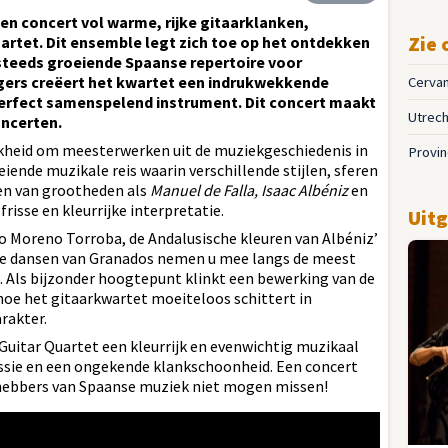
een concert vol warme, rijke gitaarklanken,
Zie 
artet. Dit ensemble legt zich toe op het ontdekken
 steeds groeiende Spaanse repertoire voor
ngers creëert het kwartet een indrukwekkende
Cervan
 perfect samenspelend instrument. Dit concert maakt
Utrech
oncerten.
ijkheid om meesterwerken uit de muziekgeschiedenis in
Provin
iende muzikale reis waarin verschillende stijlen, sferen
n van grootheden als
Manuel de Falla, Isaac Albéniz
en
frisse en kleurrijke interpretatie.
Uitg
o Moreno Torroba, de Andalusische kleuren van Albéniz’
nse dansen van Granados nemen u mee langs de meest
. Als bijzonder hoogtepunt klinkt een bewerking van de
oe het gitaarkwartet moeiteloos schittert in
rakter.
Guitar Quartet een kleurrijk en evenwichtig muzikaal
assie en een ongekende klankschoonheid. Een concert
fhebbers van Spaanse muziek niet mogen missen!