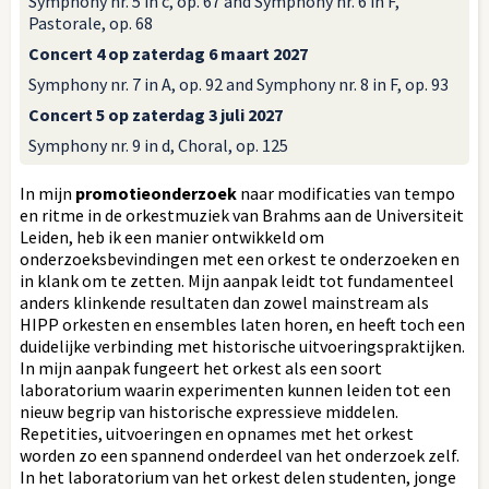
Symphony nr. 5 in c, op. 67 and Symphony nr. 6 in F,
Pastorale, op. 68
Concert 4 op zaterdag 6 maart 2027
Symphony nr. 7 in A, op. 92 and Symphony nr. 8 in F, op. 93
Concert 5 op zaterdag 3 juli 2027
Symphony nr. 9 in d, Choral, op. 125
In mijn
promotieonderzoek
naar modificaties van tempo
en ritme in de orkestmuziek van Brahms aan de Universiteit
Leiden, heb ik een manier ontwikkeld om
onderzoeksbevindingen met een orkest te onderzoeken en
in klank om te zetten. Mijn aanpak leidt tot fundamenteel
anders klinkende resultaten dan zowel mainstream als
HIPP orkesten en ensembles laten horen, en heeft toch een
duidelijke verbinding met historische uitvoeringspraktijken.
In mijn aanpak fungeert het orkest als een soort
laboratorium waarin experimenten kunnen leiden tot een
nieuw begrip van historische expressieve middelen.
Repetities, uitvoeringen en opnames met het orkest
worden zo een spannend onderdeel van het onderzoek zelf.
In het laboratorium van het orkest delen studenten, jonge