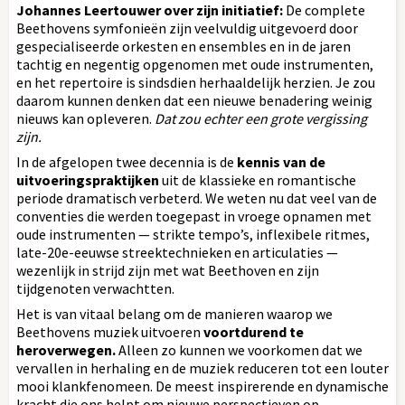
Johannes Leertouwer over zijn initiatief:
De complete
Beethovens symfonieën zijn veelvuldig uitgevoerd door
gespecialiseerde orkesten en ensembles en in de jaren
tachtig en negentig opgenomen met oude instrumenten,
en het repertoire is sindsdien herhaaldelijk herzien. Je zou
daarom kunnen denken dat een nieuwe benadering weinig
nieuws kan opleveren.
Dat zou echter een grote vergissing
zijn.
In de afgelopen twee decennia is de
kennis van de
uitvoeringspraktijken
uit de klassieke en romantische
periode dramatisch verbeterd. We weten nu dat veel van de
conventies die werden toegepast in vroege opnamen met
oude instrumenten — strikte tempo’s, inflexibele ritmes,
late-20e-eeuwse streektechnieken en articulaties —
wezenlijk in strijd zijn met wat Beethoven en zijn
tijdgenoten verwachtten.
Het is van vitaal belang om de manieren waarop we
Beethovens muziek uitvoeren
voortdurend te
heroverwegen.
Alleen zo kunnen we voorkomen dat we
vervallen in herhaling en de muziek reduceren tot een louter
mooi klankfenomeen. De meest inspirerende en dynamische
kracht die ons helpt om nieuwe perspectieven op