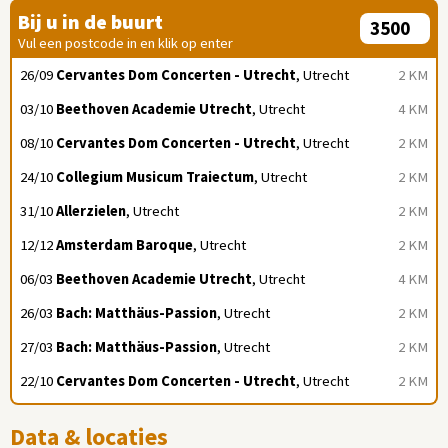
Bij u in de buurt
Vul een postcode in en klik op enter
26/09
Cervantes Dom Concerten - Utrecht
, Utrecht
2 KM
03/10
Beethoven Academie Utrecht
, Utrecht
4 KM
08/10
Cervantes Dom Concerten - Utrecht
, Utrecht
2 KM
24/10
Collegium Musicum Traiectum
, Utrecht
2 KM
31/10
Allerzielen
, Utrecht
2 KM
12/12
Amsterdam Baroque
, Utrecht
2 KM
06/03
Beethoven Academie Utrecht
, Utrecht
4 KM
26/03
Bach: Matthäus-Passion
, Utrecht
2 KM
27/03
Bach: Matthäus-Passion
, Utrecht
2 KM
22/10
Cervantes Dom Concerten - Utrecht
, Utrecht
2 KM
Data & locaties