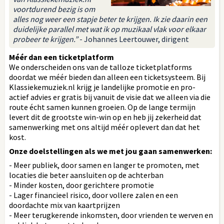
voortdurend bezig is om
alles nog weer een stapje beter te krijgen. Ik zie daarin een
duidelijke parallel met wat ik op muzikaal vlak voor elkaar
probeer te krijgen.”
- Johannes Leertouwer, dirigent
Méér dan een ticketplatform
We onderscheiden ons van de talloze ticketplatforms
doordat we méér bieden dan alleen een ticketsysteem. Bij
Klassiekemuziek.nl krijg je landelijke promotie en pro-
actief advies er gratis bij vanuit de visie dat we alleen via die
route écht samen kunnen groeien. Op de lange termijn
levert dit de grootste win-win op en heb jij zekerheid dat
samenwerking met ons altijd méér oplevert dan dat het
kost.
Onze doelstellingen als we met jou gaan samenwerken:
- Meer publiek, door samen en langer te promoten, met
locaties die beter aansluiten op de achterban
- Minder kosten, door gerichtere promotie
- Lager financieel risico, door vollere zalen en een
doordachte mix van kaartprijzen
- Meer terugkerende inkomsten, door vrienden te werven en