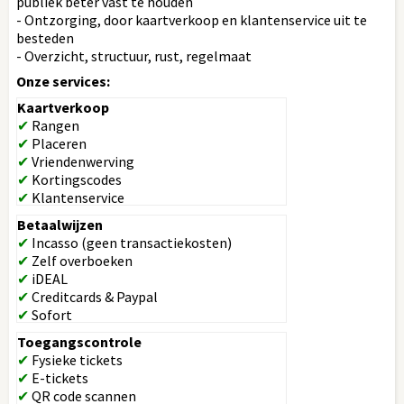
publiek beter vast te houden
- Ontzorging, door kaartverkoop en klantenservice uit te
besteden
- Overzicht, structuur, rust, regelmaat
Onze services:
Kaartverkoop
✔
Rangen
✔
Placeren
✔
Vriendenwerving
✔
Kortingscodes
✔
Klantenservice
Betaalwijzen
✔
Incasso (geen transactiekosten)
✔
Zelf overboeken
✔
iDEAL
✔
Creditcards & Paypal
✔
Sofort
Toegangscontrole
✔
Fysieke tickets
✔
E-tickets
✔
QR code scannen