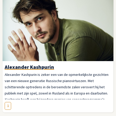
Alexander Kashpurin
Alexander Kashpurin is zeker een van de opmerkelijkste gezichten
van een nieuwe generatie Russische pianovirtuozen. Met
schitterende optredens in de beroemdste zalen verovert hij het
publiek met zijn spel, zowel in Rusland als in Europa en daarbuiten.
Kashpurin heeft een bijzondere manier van concertprogramma’s
maken. Hij wil graag een verhaal vertellen en zet daarvoor een
1
aantal muziekstukken achter elkaar die hij zonder pauze ten gehore