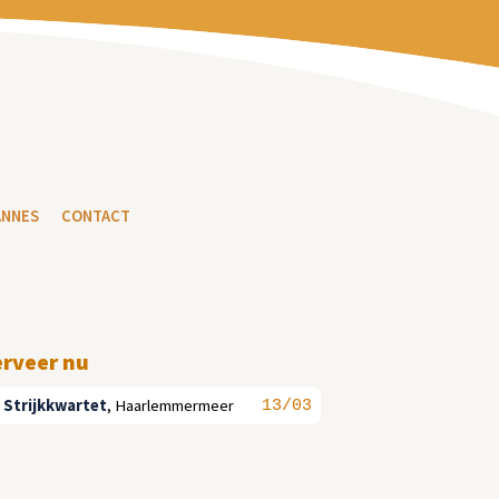
ANNES
CONTACT
erveer nu
 Strijkkwartet
,
Haarlemmermeer
13/03