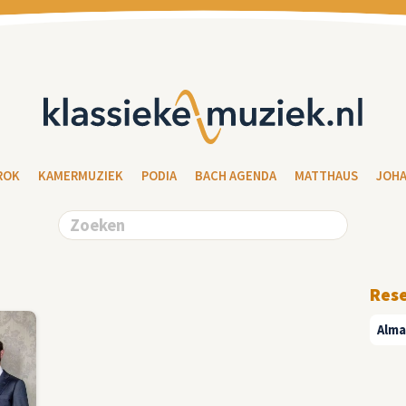
ROK
KAMERMUZIEK
PODIA
BACH AGENDA
MATTHAUS
JOH
Res
Alma