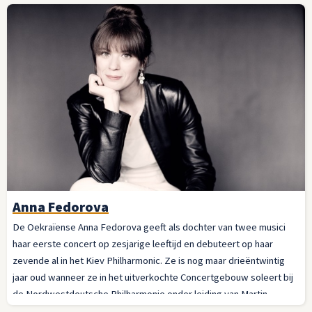
Anna Fedorova
De Oekraïense Anna Fedorova geeft als dochter van twee musici
haar eerste concert op zesjarige leeftijd en debuteert op haar
zevende al in het Kiev Philharmonic. Ze is nog maar drieëntwintig
jaar oud wanneer ze in het uitverkochte Concertgebouw soleert bij
de Nordwestdeutsche Philharmonie onder leiding van Martin
Panteleev. Inmiddels is ze uitgegroeid tot internationale toppianiste.