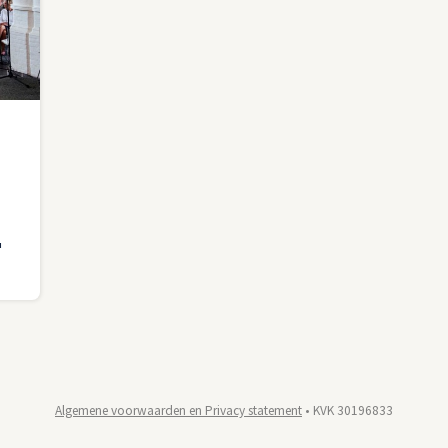
l
n
rkjes
n
stival
Algemene voorwaarden en Privacy statement
• KVK 30196833