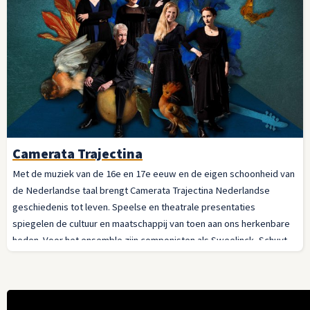
Camerata Trajectina
Met de muziek van de 16e en 17e eeuw en de eigen schoonheid van
de Nederlandse taal brengt Camerata Trajectina Nederlandse
geschiedenis tot leven. Speelse en theatrale presentaties
spiegelen de cultuur en maatschappij van toen aan ons herkenbare
heden. Voor het ensemble zijn componisten als Sweelinck, Schuyt,
van Eyck en Schenk even inspirerend als propagandaliedjes van de
geuzen, zeemansliederen van de VOC of minneliedekens uit het
Gruuthuse-handschrift.