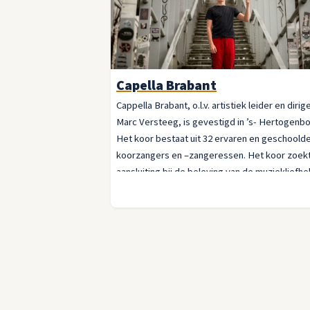
Capella Brabant
Cappella Brabant, o.l.v. artistiek leider en dirig
Marc Versteeg, is gevestigd in ’s- Hertogenb
Het koor bestaat uit 32 ervaren en geschoold
koorzangers en –zangeressen. Het koor zoek
aansluiting bij de beleving van de muziekliefh
van nu en herijkt en herwaardeert de canon va
koorliteratuur. Traditionele koormuziek wordt 
het ‘hier en nu’ verplaatst.