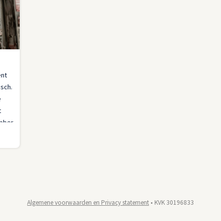
ent
osch.
e
t
ebber
n de
naar
Algemene voorwaarden en Privacy statement
• KVK 30196833