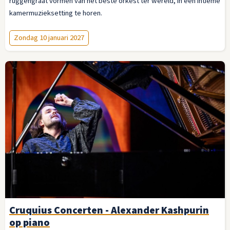
ruggengraat vormen van het beste orkest ter wereld, in een intieme
kamermuzieksetting te horen.
Zondag 10 januari 2027
Cruquius Concerten - Alexander Kashpurin
op piano