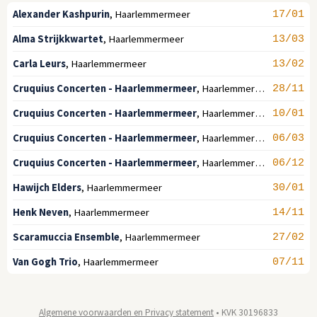
Alexander Kashpurin
,
Haarlemmermeer
17/01
Alma Strijkkwartet
,
Haarlemmermeer
13/03
Carla Leurs
,
Haarlemmermeer
13/02
Cruquius Concerten - Haarlemmermeer
,
Haarlemmermeer
28/11
Cruquius Concerten - Haarlemmermeer
,
Haarlemmermeer
10/01
Cruquius Concerten - Haarlemmermeer
,
Haarlemmermeer
06/03
Cruquius Concerten - Haarlemmermeer
,
Haarlemmermeer
06/12
Hawijch Elders
,
Haarlemmermeer
30/01
Henk Neven
,
Haarlemmermeer
14/11
Scaramuccia Ensemble
,
Haarlemmermeer
27/02
Van Gogh Trio
,
Haarlemmermeer
07/11
Algemene voorwaarden en Privacy statement
• KVK 30196833