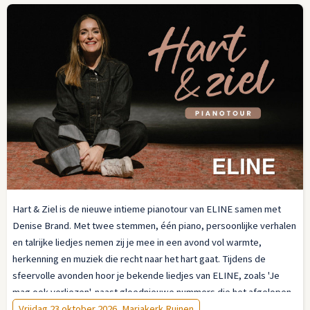
Hart & Ziel is de nieuwe intieme pianotour van ELINE samen met
Denise Brand. Met twee stemmen, één piano, persoonlijke verhalen
en talrijke liedjes nemen zij je mee in een avond vol warmte,
herkenning en muziek die recht naar het hart gaat. Tijdens de
sfeervolle avonden hoor je bekende liedjes van ELINE, zoals 'Je
mag ook verliezen', naast gloednieuwe nummers die het afgelopen
jaar zijn ontstaan. Daarnaast zingt zij liedjes van artiesten en
Vrijdag 23 oktober 2026, Mariakerk Ruinen