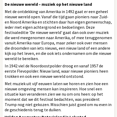
De nieuwe wereld – muziek op het nieuwe land
Met de ontdekking van Amerika in 1492 gaat er een geheel
nieuwe wereld open. Vanaf die tijd gaan pioniers naar Zuid-
en Noord Amerika en stichten daar hun eigen gemeenschap,
ieder met eigen achtergrond en bedoelingen. Deze
festivaleditie 'De nieuwe wereld' gaat dan ook over muziek
die werd meegenomen naar Amerika, of mee teruggenomen
vanuit Amerika naar Europa, maar zeker ook over mensen
die droomden van iets nieuws, een nieuw land of een andere
kijk op het leven, en die ook iets ondernamen om die nieuwe
wereld te bereiken.
In 1942 viel de Noordoostpolder droog en vanaf 1957 de
eerste Flevopolder. Nieuw land, waar nieuwe pioniers heen
trokken en ook een nieuwe wereld ontstond.
Met muziek uit vijf eeuwen laten we horen en zien hoe een
nieuwe omgeving mensen kan inspireren. Hoe snel een
situatie kan veranderen zien we nu om ons heen: op het
moment dat we dit festival bedachten, was president
Trump nog niet gekozen. Misschien juist goed om nu even in
de geschiedenis terug te duiken.
Vrijdag 8 augustus: Batavialand in Lelystad