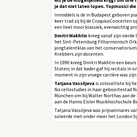
Als je de mogelijkheid krijgt om dri
je dat niet laten lopen. Topmusici di
Inmiddels is de in Budapest geboren pi
keer trad zij bij de CruquiusConcerten o
een heel mooi klassiek, evenwichtig 
Dmitri Makhtin
kreeg vanaf zijn vierde l
het Sint-Petersburg Filharmonisch Orkes
jongtalentklas van het conservatorium 
Krebbers zijn docenten.
In 1990 kreeg Dmitri Makhtin een beurs
Staten; in dat kader gaf hij recitals in
moment in zijn vroege carrière was zijn
Tatjana Vassiljeva
is solocelliste bij 
Na cellostudies in haar geboortestad No
München om bij Walter Northas aan de M
aan de Hanns Eisler Musikhochschule ­Ber
Tatjana Vassiljeva was prijswinnares v
soleerde met onder meer het London S