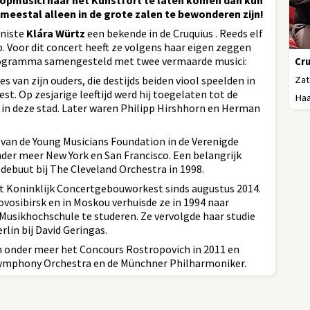
e topmusici naar het Kunstfort te laten komen dan kun
e meestal alleen in de grote zalen te bewonderen zijn!
aniste
Klára Würtz
een bekende in de Cruquius . Reeds elf
p. Voor dit concert heeft ze volgens haar eigen zeggen
programma samengesteld met twee vermaarde musici:
Cru
Zat
es van zijn ouders, die destijds beiden viool speelden in
t. Op zesjarige leeftijd werd hij toegelaten tot de
Haa
in deze stad. Later waren Philipp Hirshhorn en Herman
 van de Young Musicians Foundation in de Verenigde
 onder meer New York en San Francisco. Een belangrijk
 debuut bij The Cleveland Orchestra in 1998.
het Koninklijk Concertgebouworkest sinds augustus 2014.
vosibirsk en in Moskou verhuisde ze in 1994 naar
usikhochschule te studeren. Ze vervolgde haar ­studie
lin bij David Geringas.
an onder meer het Concours Rostropovich in 2011 en
ymphony Orchestra en de Münchner Philharmoniker.