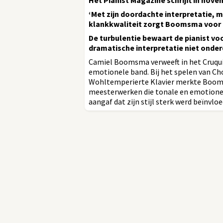
Het Pianist Magazine schrijft in nove
‘Met zijn doordachte interpretatie, 
klankkwaliteit zorgt Boomsma voor e
De turbulentie bewaart de pianist voo
dramatische interpretatie niet onder
Camiel Boomsma verweeft in het Cruqui
emotionele band. Bij het spelen van Cho
Wohltemperierte Klavier merkte Boomsm
meesterwerken die tonale en emotionel
aangaf dat zijn stijl sterk werd beïnvloe