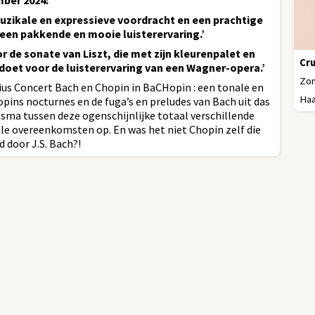
mber 2024:
muzikale en expressieve voordracht en een prachtige
en pakkende en mooie luisterervaring.’
r de sonate van Liszt, die met zijn kleurenpalet en
Cr
doet voor de luisterervaring van een Wagner-opera.’
Zon
us Concert Bach en Chopin in BaCHopin : een tonale en
Haa
pins nocturnes en de fuga’s en preludes van Bach uit das
a tussen deze ogenschijnlijke totaal verschillende
e overeenkomsten op. En was het niet Chopin zelf die
d door J.S. Bach?!