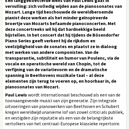
Een langgekoesterde wens van Paul Lewis gaat in
vervulling: zich volledig wijden aan de pianosonates van
Mozart. Lange tijd beschouwde de wereldberoemde
pianist deze werken als het minder geïnspireerde
broertje van Mozarts befaamde pianoconcerten. Met
deze concertreeks wil hij dat hardnekkige beeld
bijstellen. In het concert dat hij tijdens de Bösendorfer
Piano Series geeft verkent hij de rijkdom en
veelzijdigheid van de sonates en plaatst ze in dialoog
met werken van andere componisten. Van de
transparantie, subtiliteit en humor van Poulenc, via de
vocale en operatische wereld van Chopin, tot de
verfijning van de variatievorm en de dramatische
spanning in Beethovens muzikale taal – al deze
elementen zijn terug te voeren op, en hoorbaar in, de
pianosonates van Mozart.
Paul Lewis
wordt internationaal beschouwd als een van de
toonaangevende musici van zijn generatie. Zijn integrale
uitvoeringen van pianowerken van Beethoven en Schubert
kregen wereldwijd unanieme lof van zowel critici als publiek,
en vestigden zijn reputatie als een van de belangrijkste
vertolkers van het centraal-Europese klassieke repertoire.