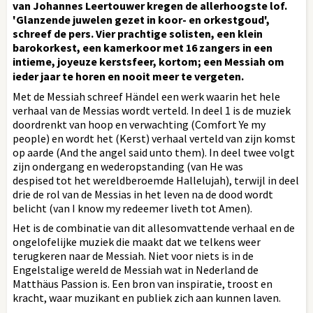
van Johannes Leertouwer kregen de allerhoogste lof.
'Glanzende juwelen gezet in koor- en orkestgoud',
schreef de pers. Vier prachtige solisten, een klein
barokorkest, een kamerkoor met 16 zangers in een
intieme, joyeuze kerstsfeer, kortom; een Messiah om
ieder jaar te horen en nooit meer te vergeten.
Met de Messiah schreef Händel een werk waarin het hele
verhaal van de Messias wordt verteld. In deel 1 is de muziek
doordrenkt van hoop en verwachting (Comfort Ye my
people) en wordt het (Kerst) verhaal verteld van zijn komst
op aarde (And the angel said unto them). In deel twee volgt
zijn ondergang en wederopstanding (van He was
despised tot het wereldberoemde Hallelujah), terwijl in deel
drie de rol van de Messias in het leven na de dood wordt
belicht (van I know my redeemer liveth tot Amen).
Het is de combinatie van dit allesomvattende verhaal en de
ongelofelijke muziek die maakt dat we telkens weer
terugkeren naar de Messiah. Niet voor niets is in de
Engelstalige wereld de Messiah wat in Nederland de
Matthäus Passion is. Een bron van inspiratie, troost en
kracht, waar muzikant en publiek zich aan kunnen laven.