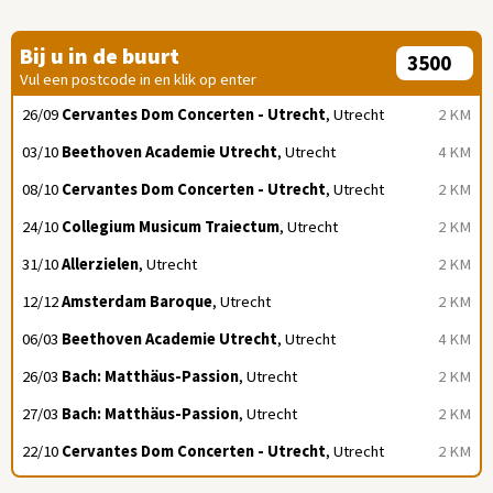
Bij u in de buurt
Vul een postcode in en klik op enter
26/09
Cervantes Dom Concerten - Utrecht
, Utrecht
2 KM
03/10
Beethoven Academie Utrecht
, Utrecht
4 KM
08/10
Cervantes Dom Concerten - Utrecht
, Utrecht
2 KM
24/10
Collegium Musicum Traiectum
, Utrecht
2 KM
31/10
Allerzielen
, Utrecht
2 KM
12/12
Amsterdam Baroque
, Utrecht
2 KM
06/03
Beethoven Academie Utrecht
, Utrecht
4 KM
26/03
Bach: Matthäus-Passion
, Utrecht
2 KM
27/03
Bach: Matthäus-Passion
, Utrecht
2 KM
22/10
Cervantes Dom Concerten - Utrecht
, Utrecht
2 KM