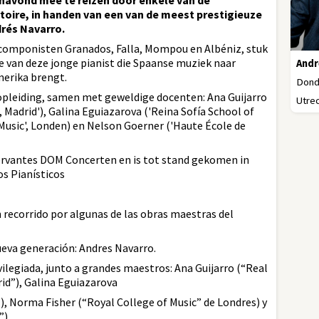
anavond mee te reizen door enkele van de
oire, in handen van een van de meest prestigieuze
drés Navarro.
e componisten Granados, Falla, Mompou en Albéniz, stuk
e van deze jonge pianist die Spaanse muziek naar
Andr
merika brengt.
Donde
opleiding, samen met geweldige docenten: Ana Guijarro
Utrec
 Madrid'), Galina Eguiazarova ('Reina Sofía School of
 Music', Londen) en Nelson Goerner ('Haute École de
Cervantes DOM Concerten en is tot stand gekomen in
s Pianísticos
n recorrido por algunas de las obras maestras del
nueva generación: Andres Navarro.
vilegiada, junto a grandes maestros: Ana Guijarro (“Real
id”), Galina Eguiazarova
), Norma Fisher (“Royal College of Music” de Londres) y
).