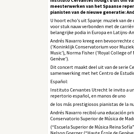
Instituto Cervantes nodigt u uit om v
meesterwerken van het Spaanse repert
pianisten van de nieuwe generatie: An
U hoort echo's uit Spanje: muziek van d
voor stuk nauw verbonden met de carrièr
belangrijke podia in Europa en Latijns-A
Andrés Navarro kreeg een bevoorrechte 
('Koninklijk Conservatorium voor Muziek,
Music'), Norma Fisher ('Royal College of
Genève').
Dit concert maakt deel uit van de serie 
samenwerking met het Centro de Estudio
Español:
Instituto Cervantes Utrecht le invito a u
repertorio español, en manos de uno
de los más prestigiosos pianistas de la 
Andrés Navarro recibió una educación pri
Conservatorio Superior de Música de Madr
(“Escuela Superior de Música Reina Sofía”
Nelson Goerner (“Haute École de Genève”