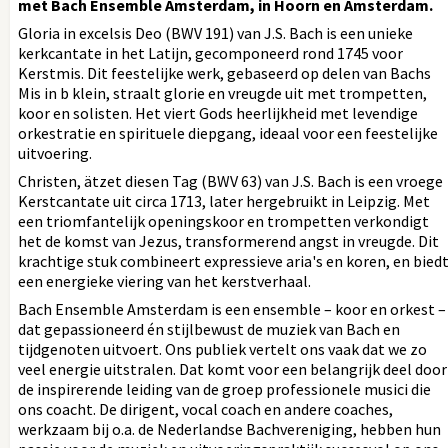
met Bach Ensemble Amsterdam, in Hoorn en Amsterdam.
Gloria in excelsis Deo (BWV 191) van J.S. Bach is een unieke
kerkcantate in het Latijn, gecomponeerd rond 1745 voor
Kerstmis. Dit feestelijke werk, gebaseerd op delen van Bachs
Mis in b klein, straalt glorie en vreugde uit met trompetten,
koor en solisten. Het viert Gods heerlijkheid met levendige
orkestratie en spirituele diepgang, ideaal voor een feestelijke
uitvoering.
Christen, ätzet diesen Tag (BWV 63) van J.S. Bach is een vroege
Kerstcantate uit circa 1713, later hergebruikt in Leipzig. Met
een triomfantelijk openingskoor en trompetten verkondigt
het de komst van Jezus, transformerend angst in vreugde. Dit
krachtige stuk combineert expressieve aria's en koren, en bied
een energieke viering van het kerstverhaal.
Bach Ensemble Amsterdam is een ensemble – koor en orkest –
dat gepassioneerd én stijlbewust de muziek van Bach en
tijdgenoten uitvoert. Ons publiek vertelt ons vaak dat we zo
veel energie uitstralen. Dat komt voor een belangrijk deel door
de inspirerende leiding van de groep professionele musici die
ons coacht. De dirigent, vocal coach en andere coaches,
werkzaam bij o.a. de Nederlandse Bachvereniging, hebben hun