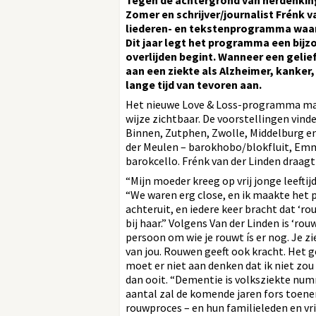
Tegen de achtergrond van herdenkin
Zomer en schrijver/journalist Frénk v
liederen- en tekstenprogramma waari
Dit jaar legt het programma een bijzo
overlijden begint. Wanneer een geliefd
aan een ziekte als Alzheimer, kanker,
lange tijd van tevoren aan.
Het nieuwe Love & Loss-programma maa
wijze zichtbaar. De voorstellingen vin
Binnen, Zutphen, Zwolle, Middelburg e
der Meulen – barokhobo/blokfluit, Emma
barokcello. Frénk van der Linden draagt
“Mijn moeder kreeg op vrij jonge leeftij
“We waren erg close, en ik maakte het p
achteruit, en iedere keer bracht dat ‘ro
bij haar.” Volgens Van der Linden is ‘rou
persoon om wie je rouwt ís er nog. Je zie
van jou. Rouwen geeft ook kracht. Het gee
moet er niet aan denken dat ik niet zou
dan ooit. “Dementie is volksziekte numm
aantal zal de komende jaren fors toene
rouwproces – en hun familieleden en vr