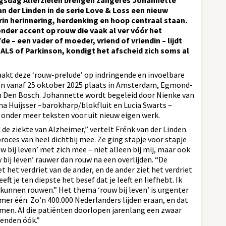
gsdag Allerzielen brengen zangeres Johannette
an der Linden in de serie Love & Loss een nieuw
n herinnering, herdenking en hoop centraal staan.
nder accent op rouw die vaak al ver vóór het
e – een vader of moeder, vriend of vriendin – lijdt
 ALS of Parkinson, kondigt het afscheid zich soms al
kt deze ‘rouw-prelude’ op indringende en invoelbare
den vanaf 25 oktober 2025 plaats in Amsterdam, Egmond-
n Den Bosch. Johannette wordt begeleid door Nienke van
 Huijsser –barokharp/blokfluit en Lucia Swarts –
 onder meer teksten voor uit nieuw eigen werk.
d de ziekte van Alzheimer,” vertelt Frénk van der Linden.
roces van heel dichtbij mee. Ze ging stapje voor stapje
uw bij leven’ met zich mee – niet alleen bij mij, maar ook
w bij leven’ rauwer dan rouw na een overlijden. “De
t het verdriet van de ander, en de ander ziet het verdriet
ft je ten diepste het besef dat je leeft en liefhebt. Ik
 kunnen rouwen.” Het thema ‘rouw bij leven’ is urgenter
er één. Zo’n 400.000 Nederlanders lijden eraan, en dat
men. Al die patiënten doorlopen jarenlang een zwaar
ienden óók.”