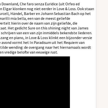
Downland, Che faro senza Euridice (uit Orfeo ed
an Elgar klonken nog niet eerder in Love & Loss. Ook staan
Purcell, Händel, Barber en Johann Sebastian Bach op het
arilli mia bella, een van de meest geliefde
vertelt hierin over de naam van zijn geliefde, die
staat. Het gedicht Sure on this shining night van James
schrijven van een van zijn inmiddels bekendste liederen.
zang en piano, in Love & Loss klinkt een bijzonder versie
de avond vormt het In Paradisum uit het Requiem van
rstilde wending: de overgang naar het hiernamaals wordt
en vredige belofte van eeuwige rust.