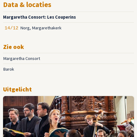
Data & locaties
Margaretha Consort: Les Couperins
Norg, Margarethakerk
14/12
Zie ook
Margaretha Consort
Barok
Uitgelicht