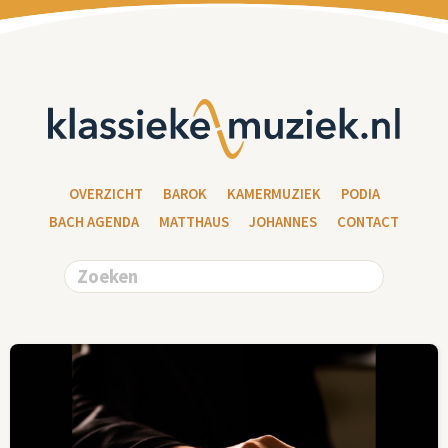
OVERZICHT
BAROK
KAMERMUZIEK
PODIA
BACH AGENDA
MATTHAUS
JOHANNES
CONTACT