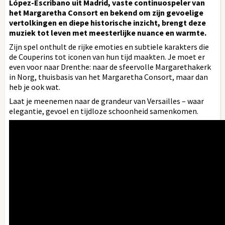
López-Escribano uit Madrid, vaste continuospeler van
het Margaretha Consort en bekend om zijn gevoelige
vertolkingen en diepe historische inzicht, brengt deze
muziek tot leven met meesterlijke nuance en warmte.
Zijn spel onthult de rijke emoties en subtiele karakters die
de Couperins tot iconen van hun tijd maakten. Je moet er
even voor naar Drenthe: naar de sfeervolle Margarethakerk
in Norg, thuisbasis van het Margaretha Consort, maar dan
heb je ook wat.
Laat je meenemen naar de grandeur van Versailles – waar
elegantie, gevoel en tijdloze schoonheid samenkomen.