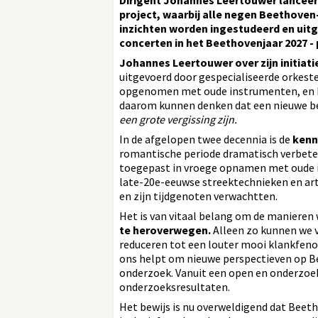
Dirigent Johannes Leertouwer lancee
project, waarbij alle negen Beethove
inzichten worden ingestudeerd en uitg
concerten in het Beethovenjaar 2027 - 
Johannes Leertouwer over zijn initiati
uitgevoerd door gespecialiseerde orkeste
opgenomen met oude instrumenten, en het
daarom kunnen denken dat een nieuwe be
een grote vergissing zijn.
In de afgelopen twee decennia is de
kenn
romantische periode dramatisch verbeter
toegepast in vroege opnamen met oude i
late-20e-eeuwse streektechnieken en arti
en zijn tijdgenoten verwachtten.
Het is van vitaal belang om de maniere
te heroverwegen.
Alleen zo kunnen we v
reduceren tot een louter mooi klankfen
ons helpt om nieuwe perspectieven op Be
onderzoek. Vanuit een open en onderzoe
onderzoeksresultaten.
Het bewijs is nu overweldigend dat Beet