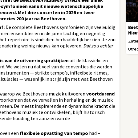
rt met de
Beethoven Academy Utrecht
een uniek
n-symfonieën vanuit nieuwe wetenschappelijke
evoerd. Met drie concerten in 2026 en twee
precies 200 jaar na Beethoven.
ef:
De complete Beethovens symfonieën zijn veelvuldig
Beet
Nieu
n en ensembles en in de jaren tachtig en negentig
 repertoire is sindsdien herhaaldelijk herzien. Je zou
Zater
nadering weinig nieuws kan opleveren.
Dat zou echter
Utrec
is van de uitvoeringspraktijken
uit de klassieke en
d. We weten nu dat veel van de conventies die werden
nstrumenten — strikte tempo’s, inflexibele ritmes,
culaties — wezenlijk in strijd zijn met wat Beethoven
n waarop we Beethovens muziek uitvoeren
voortdurend
oorkomen dat we vervallen in herhaling en de muziek
omeen. De meest inspirerende en dynamische kracht die
ethovens muziek te ontwikkelen, blijft historisch
kende houding ten aanzien van de
hoven een
flexibele opvatting van tempo
had –