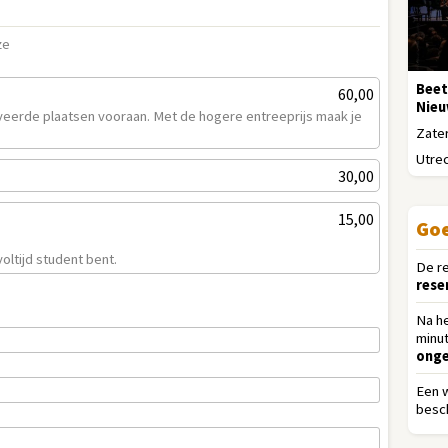
ze
Beet
60,00
Nieu
rveerde plaatsen vooraan. Met de hogere entreeprijs maak je
Zater
Utrec
30,00
15,00
Goe
oltijd student bent.
De r
rese
Na h
minu
onge
Een 
besch