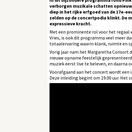
In dit bijzondere programma rond Pink
verborgen muzikale schatten opnieuw 
diep in het rijke erfgoed van de 17e-e
zelden op de concertpodia klinkt. De m
expressieve kracht.
Met een prominente rol voor het regaal e
Vries, is ook dit programma veel meer da
totaalervaring waarin klank, ruimte en 
Vorig jaar nam het Margaretha Consort d
nieuwe opname feestelijk gepresenteerd e
muziek eerst live te beleven, en daarna 
Voorafgaand aan het concert wordt een in
Deze inleiding begint om 19.00 uur. Het c