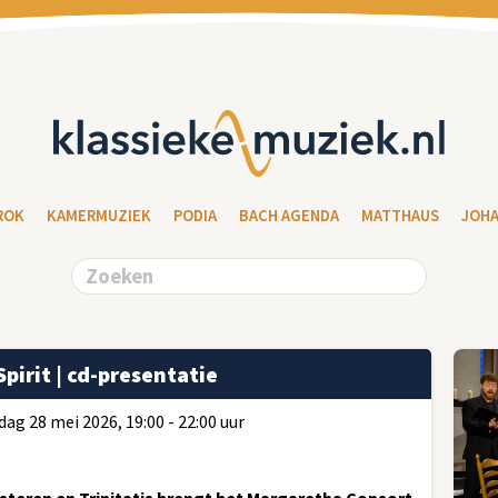
ROK
KAMERMUZIEK
PODIA
BACH AGENDA
MATTHAUS
JOH
irit | cd-presentatie
ag 28 mei 2026, 19:00 - 22:00 uur