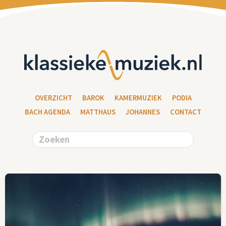
OVERZICHT
BAROK
KAMERMUZIEK
PODIA
BACH AGENDA
MATTHAUS
JOHANNES
CONTACT