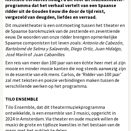
programma dat het verhaal vertelt van een Spaanse
ridder uit de Gouden Eeuw die door de tijd reist,
vergezeld van deugden, liefdes en verraad.
Dit muziektheater is een ontmoeting tussen het theater en
de Spaanse barokmuziek van de zestiende en zeventiende
eeuw. De woorden van onze ridder brengen opmerkelijke
Spaanse componisten tot leven zoals:
Antonio de Cabezón,
Bartolomé de Selma y Salaverde, Diego Ortiz, Juan Hidalgo,
José Marín
of
Juan Cabanilles
.
Een reis van meer dan 100 jaar van een échte heer met al zijn
mooie en minder mooie kanten die nog steeds aanwezig zijn
in de essentie van elk mens. Carlos, de 'Ridder van 100 jaar'
zal met teksten en poëzie verbindingen maken tussen de
verschillende werken op het programma.
TILO ENSEMBLE
Tilo Ensemble, dat dit theatermuziekprogramma
ontwikkelde, is een ensemble van 3 musici, opgericht in
2024 in Amsterdam. Via theater en oude muziek willen de
musici de grote en tijdloze kwesties in het bestaan van de
mens met het publiek te delen.