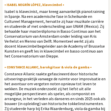
• ISABEL NEGRÍN LÓPEZ, klavecimbel •
Isabel is klavecinist, maar kreeg aanvankelijk pianotraining
in Spanje. Na een academische fase in Scheikunde en
Cultureel Management, hervatte zij haar muzikale carrière
en studeerde af met onderscheiding aan UNAM (Mexico). Zij
behaalde haar masterdiploma in Basso Continuo aan het
Conservatorium van Amsterdam onder leiding van Kris
Verhelst en Menno van Delft. Momenteel werkt zij als
docent klavecimbelbegeleider aan de Academy of Brusselse
Kunsten en geeft les in klavecimbel en basso continuo aan
het Conservatorium van Dieppe.
• CONSTANCE ALLANIC, barokgitaar & viola de gamba •
Constance Allanic raakte gefascineerd door historische
uitvoeringspraktijk vanwege de ruimte voor improvisatie en
het avontuur om vergeten noten opnieuw tot leven te
wekken. De muziek onderzoekt zij het liefst uit alle
mogelijke perspectieven: als speler, als componist en
arrangeur, in het verleden als danseres en sinds 2025 ook als
bouwer (in opleiding) van historische tokkelinstrumenten.
Zij studeerde harp bij Erika Waardenburg, viola da gamba bij