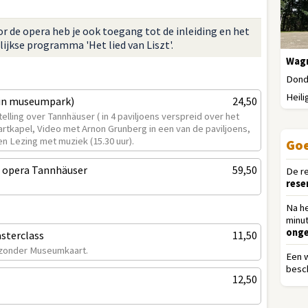
r de opera heb je ook toegang tot de inleiding en het
jkse programma 'Het lied van Liszt'.
Wagn
Donde
Heili
(in museumpark)
24,50
telling over Tannhäuser ( in 4 paviljoens verspreid over het
aartkapel, Video met Arnon Grunberg in een van de paviljoens,
 en Lezing met muziek (15.30 uur).
Goe
 opera Tannhäuser
59,50
De r
rese
Na h
minu
onge
sterclass
11,50
k zonder Museumkaart.
Een 
besch
12,50