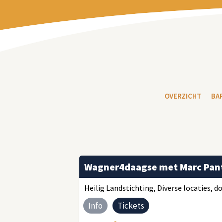
OVERZICHT
BA
Wagner4daagse met Marc Pant
Heilig Landstichting, Diverse locaties, d
Info
Tickets