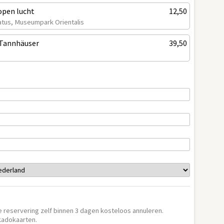
 open lucht
12,50
latus, Museumpark Orientalis
 Tannhäuser
39,50
e reservering zelf binnen 3 dagen kosteloos annuleren.
 kadokaarten.