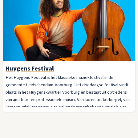
Huygens Festival
Het Huygens Festival is hét klassieke muziekfestival in de
gemeente Leidschendam-Voorburg. Het driedaagse festival vindt
plaats in het Huygenskwartier Voorburg en bestaat uit optredens
van amateur- en professionele musici. Van koren tot kerkorgel, van
kamermuziek tot opera, van bekende tot onbekende muziek, van
jong tot oud en gericht op iedereen die bekend is met klassieke
muziek of daar kennis mee wil maken. Ook dans maakt onderdeel uit
van het festival.