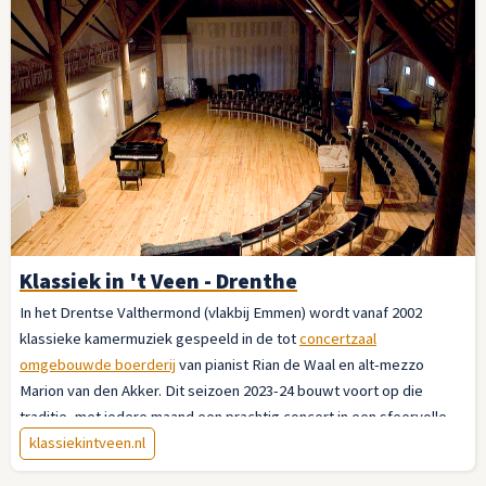
Klassiek in 't Veen - Drenthe
In het Drentse Valthermond (vlakbij Emmen) wordt vanaf 2002
klassieke kamermuziek gespeeld in de tot
concertzaal
omgebouwde boerderij
van pianist Rian de Waal en alt-mezzo
Marion van den Akker. Dit seizoen 2023-24 bouwt voort op die
traditie, met iedere maand een prachtig concert in een sfeervolle
zaal met een geweldige akoestiek. En na afloop onder het genot
klassiekintveen.nl
van een drankje napraten met de musici.