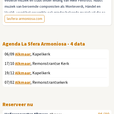
eeuwse muziek en staat onder leiding van Mike Fentross. Naast
muziek van beroemde componisten als Monteverdi, Händel en
Vivaldi, voert het ensemble ook minder bekende muziek uit die na
uitvoerig zoekwerk is gedistilleerd uit zeventiende en achttiende
lasfera-armoniosa.com
eeuwse muziekdrukken en manuscripten.
Agenda La Sfera Armoniosa - 4 data
06/09
Alkmaar
, Kapelkerk
17/10
Alkmaar
, Remonstrantse Kerk
19/12
Alkmaar
, Kapelkerk
07/02
Alkmaar
, Remonstrantsekerk
Reserveer nu