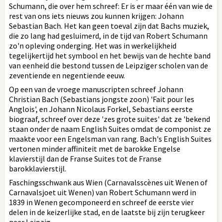
Schumann, die over hem schreef: Er is er maar één van wie de
rest van ons iets nieuws zou kunnen krijgen: Johann
Sebastian Bach. Het kan geen toeval zijn dat Bachs muziek,
die zo lang had gesluimerd, in de tijd van Robert Schumann
zo'n opleving onderging. Het was in werkelijkheid
tegelijkertijd het symbool en het bewijs van de hechte band
van eenheid die bestond tussen de Leipziger scholen van de
zeventiende en negentiende eeuw.
Op een van de vroege manuscripten schreef Johann
Christian Bach (Sebastians jongste zoon) 'Fait pour les
Anglois', en Johann Nicolaus Forkel, Sebastians eerste
biograaf, schreef over deze 'zes grote suites' dat ze 'bekend
staan onder de naam English Suites omdat de componist ze
maakte voor een Engelsman van rang. Bach's English Suites
vertonen minder affiniteit met de barokke Engelse
klavierstijl dan de Franse Suites tot de Franse
barokklavierstijl.
Faschingsschwank aus Wien (Carnavalsscènes uit Wenen of
Carnavalsjoet uit Wenen) van Robert Schumann werd in
1839 in Wenen gecomponeerd en schreef de eerste vier
delen in de keizerlijke stad, en de laatste bij zijn terugkeer
naar Leipzig.