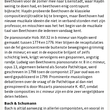
Beethoven voor de zomer mee naar Eisenstadt, waar Haydn
weinig te doen had, en beethoven enig contrapunt
bijbracht. Haydn probeerde Beethoven de klassieke
compositiestijltraditie bij te brengen, maar Beethoven had
nieuwe muzikale ideeën die niet in verband stonden met zijn
professor, en misschien was het het begin van de muzikale
taal van Beethoven die iedereen vandaag kent.
De pianosonate Hob. XVI:32 in b mineur van Haydn werd
gemaakt tussen 1774 en 1776. Hier blijven de recapitulaties
van de fel geconcentreerde buitenste bewegingen grimmig
in de mineur; en wat in de expositie briljant of zelfs
schichtig leek, krijgt vervolgens een gespannen, angstig
randje. Ludwig van Beethovens pianosonate nr. 8 in c mineur,
opus 13, algemeen bekend als Sonate Pathétique, werd
geschreven in 1798 toen de componist 27 jaar oud was en
werd gepubliceerd in 1799. Prominente musicologen
debatteren over de vraag of de Pathétique al dan niet
geïnspireerd is door Mozarts pianosonate K. 457, omdat
beide composities in c mineur zijn en drie zeer vergelijkbare
delen hebben.
Bach & Schumann
Bach is altijd aanwezig in allerlei componisten, en vooral in