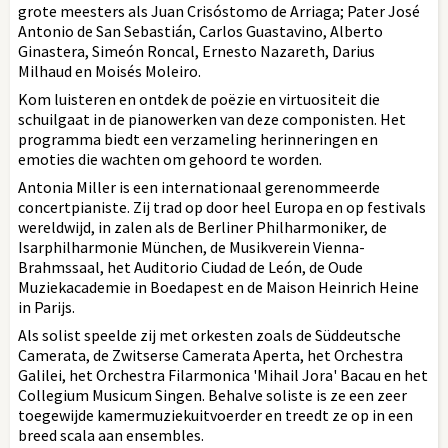
grote meesters als Juan Crisóstomo de Arriaga; Pater José
Antonio de San Sebastián, Carlos Guastavino, Alberto
Ginastera, Simeón Roncal, Ernesto Nazareth, Darius
Milhaud en Moisés Moleiro.
Kom luisteren en ontdek de poëzie en virtuositeit die
schuilgaat in de pianowerken van deze componisten. Het
programma biedt een verzameling herinneringen en
emoties die wachten om gehoord te worden.
Antonia Miller is een internationaal gerenommeerde
concertpianiste. Zij trad op door heel Europa en op festivals
wereldwijd, in zalen als de Berliner Philharmoniker, de
Isarphilharmonie München, de Musikverein Vienna-
Brahmssaal, het Auditorio Ciudad de León, de Oude
Muziekacademie in Boedapest en de Maison Heinrich Heine
in Parijs.
Als solist speelde zij met orkesten zoals de Süddeutsche
Camerata, de Zwitserse Camerata Aperta, het Orchestra
Galilei, het Orchestra Filarmonica 'Mihail Jora' Bacau en het
Collegium Musicum Singen. Behalve soliste is ze een zeer
toegewijde kamermuziekuitvoerder en treedt ze op in een
breed scala aan ensembles.