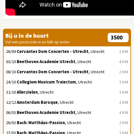
Bij u in de buurt
Vul een postcode in en klik op enter
26/09
Cervantes Dom Concerten - Utrecht
, Utrecht
2 KM
03/10
Beethoven Academie Utrecht
, Utrecht
4 KM
08/10
Cervantes Dom Concerten - Utrecht
, Utrecht
2 KM
24/10
Collegium Musicum Traiectum
, Utrecht
2 KM
31/10
Allerzielen
, Utrecht
2 KM
12/12
Amsterdam Baroque
, Utrecht
2 KM
06/03
Beethoven Academie Utrecht
, Utrecht
4 KM
26/03
Bach: Matthäus-Passion
, Utrecht
2 KM
27/03
Bach: Matthäus-Passion
, Utrecht
2 KM