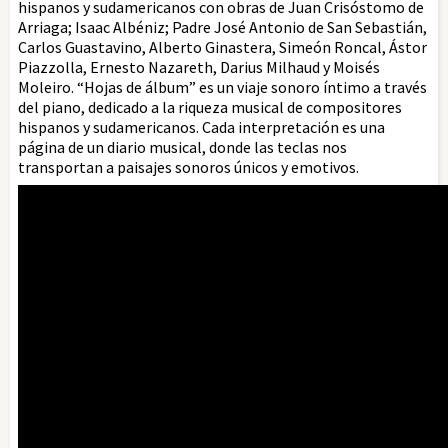
hispanos y sudamericanos con obras de Juan Crisóstomo de
Arriaga; Isaac Albéniz; Padre José Antonio de San Sebastián,
Carlos Guastavino, Alberto Ginastera, Simeón Roncal, Ástor
Piazzolla, Ernesto Nazareth, Darius Milhaud y Moisés
Moleiro. “Hojas de álbum” es un viaje sonoro íntimo a través
del piano, dedicado a la riqueza musical de compositores
hispanos y sudamericanos. Cada interpretación es una
página de un diario musical, donde las teclas nos
transportan a paisajes sonoros únicos y emotivos.