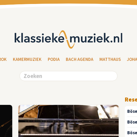
ROK
KAMERMUZIEK
PODIA
BACH AGENDA
MATTHAUS
JOH
Res
Böse
Böse
Böse