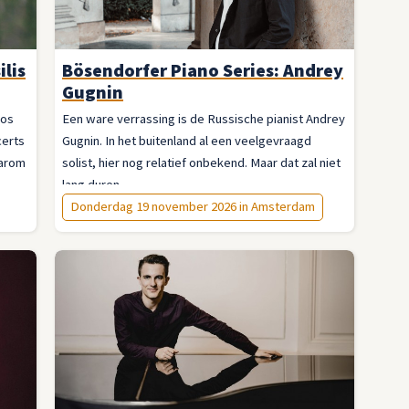
ilis
Bösendorfer Piano Series: Andrey
Gugnin
sos
Een ware verrassing is de Russische pianist Andrey
certs
Gugnin. In het buitenland al een veelgevraagd
aarom
solist, hier nog relatief onbekend. Maar dat zal niet
lang duren.
Donderdag 19 november 2026 in Amsterdam