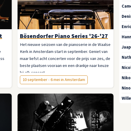
Cam
Deni
Enri
t
Bösendorfer Piano Series '26-'27
Hann
Het nieuwe seizoen van de pianoserie in de Waalse
Jaap
e
Kerk in Amsterdam start in september. Geniet van
Nath
ass
maar liefst acht concerten voor de prijs van zes, de
beste plaatsen vooraan en een drankje naar keuze
Nico
bij elk concert.
Niko
10 september - 6 mei in Amsterdam
Nino
Will