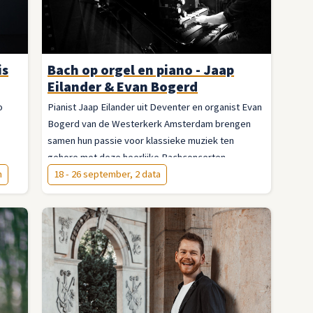
is
Bach op orgel en piano - Jaap
Eilander & Evan Bogerd
o
Pianist Jaap Eilander uit Deventer en organist Evan
Bogerd van de Westerkerk Amsterdam brengen
samen hun passie voor klassieke muziek ten
gehore met deze heerlijke Bachconcerten.
m
18 - 26 september, 2 data