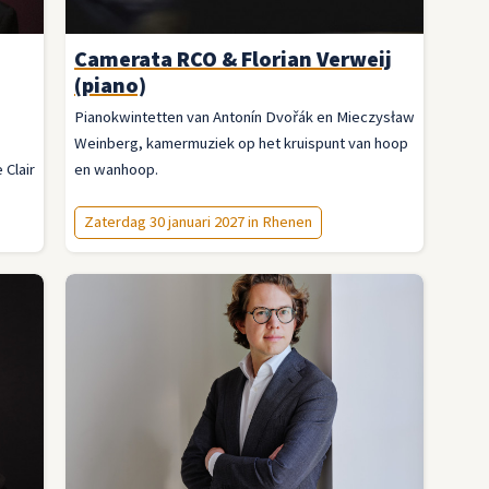
Camerata RCO & Florian Verweij
(piano)
Pianokwintetten van Antonín Dvořák en Mieczysław
Weinberg, kamermuziek op het kruispunt van hoop
Clair
en wanhoop.
Zaterdag 30 januari 2027 in Rhenen