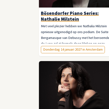
Bösendorfer Piano Series:
Nathalie Milstein
Met veel plezier hebben we Nathalia Milstein
opnieuw uitgenodigd op ons podium. De Suite
Bergamasque van Debussy met het beroemde 
de Lune zal zij hemels doen klinken op onze
Bösendorfer!
Donderdag 14 januari 2027 in Amsterdam