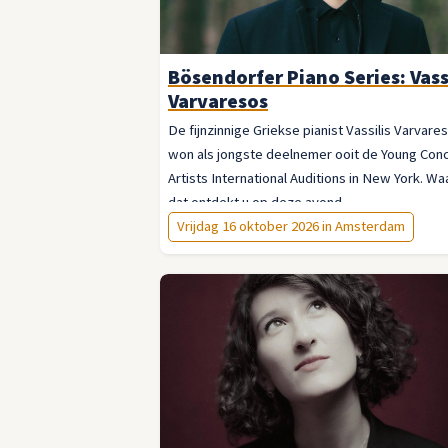
Bösendorfer Piano Series: Vass
Varvaresos
De fijnzinnige Griekse pianist Vassilis Varvare
won als jongste deelnemer ooit de Young Con
Artists International Auditions in New York. W
dat ontdekt u op deze avond.
Vrijdag 16 oktober 2026 in Amsterdam