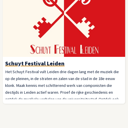
Schuyt Festival Leiden
Het Schuyt Festival vult Leiden drie dagen lang met de muziek die
op de pleinen, in de straten en zalen van de stad in de 18e eeuw
klonk. Maak kennis met schitterend werk van componisten die
destijds in Leiden actief waren. Proef de rijke geschiedenis en
ontdek de muzikale verhalen van de universiteitsstad. Ontdek ook
hoe een zoon van Leiden Haydn, Mozart én Beethoven wist te
inspireren met zijn kennis en enthousiasme!