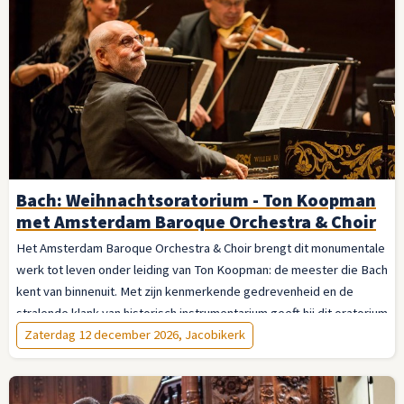
Bach: Weihnachtsoratorium - Ton Koopman
met Amsterdam Baroque Orchestra & Choir
Het Amsterdam Baroque Orchestra & Choir brengt dit monumentale
werk tot leven onder leiding van Ton Koopman: de meester die Bach
kent van binnenuit. Met zijn kenmerkende gedrevenheid en de
stralende klank van historisch instrumentarium geeft hij dit oratorium
de vanzelfsprekendheid van iets eeuwigs. Laat u meevoeren — van
Zaterdag 12 december 2026, Jacobikerk
de jubelende openingskoren tot de stille verwondering van het slot.
Dit is de advent op zijn mooist.