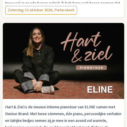
trouwerij in goede banen geleid. Ik heb hem vaak horen zeggen dat
niet de dood, maar
Zaterdag 31 oktober 2026, Pieterskerk
het leven
bijzonder is.' Deze keer daarom een
programma rond twee grote meesterwerken van Bach, die naast
ruimte voor contemplatie ook vol levensvreugde zijn:
vioolconcert
in E-groot
en zijn cantate
‘Ich habe genug’.
U kunt kiezen uit vier
uitvoeringen: in Amsterdam, Groningen, Utrecht of Leiden.
Hart & Ziel is de nieuwe intieme pianotour van ELINE samen met
Denise Brand. Met twee stemmen, één piano, persoonlijke verhalen
en talrijke liedjes nemen zij je mee in een avond vol warmte,