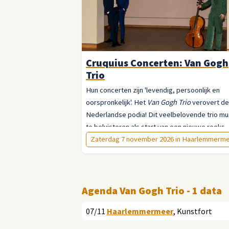
Cruquius Concerten: Van Gogh
Trio
Hun concerten zijn 'levendig, persoonlijk en
oorspronkelijk'. Het
Van Gogh Trio
verovert de
Nederlandse podia! Dit veelbelovende trio mus
te beluisteren als start van een nieuwe reeks
Cruquius Concerten.
Zaterdag 7 november 2026 in Haarlemmerm
Agenda Van Gogh Trio - 1 data
07/11
Haarlemmermeer
, Kunstfort