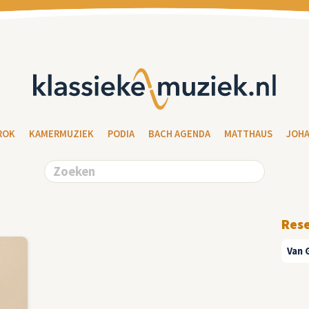
ROK
KAMERMUZIEK
PODIA
BACH AGENDA
MATTHAUS
JOH
Res
Van 