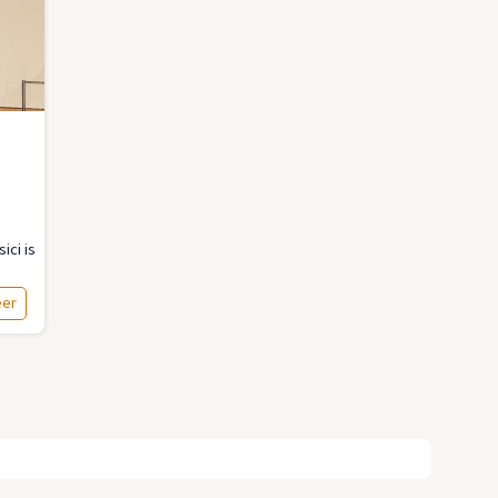
ici is
eer