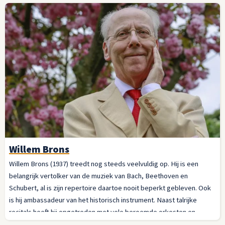
Willem Brons
Willem Brons (1937) treedt nog steeds veelvuldig op. Hij is een
belangrijk vertolker van de muziek van Bach, Beethoven en
Schubert, al is zijn repertoire daartoe nooit beperkt gebleven. Ook
is hij ambassadeur van het historisch instrument. Naast talrijke
recitals heeft hij opgetreden met vele beroemde orkesten en
samengewerkt met grote dirigenten in binnen- en buitenland.