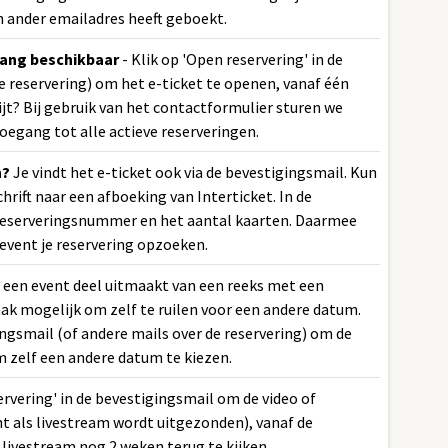
n ander emailadres heeft geboekt.
vang beschikbaar
- Klik op 'Open reservering' in de
e reservering) om het e-ticket te openen, vanaf één
t? Bij gebruik van het contactformulier sturen we
oegang tot alle actieve reserveringen.
n?
Je vindt het e-ticket ook via de bevestigingsmail. Kun
chrift naar een afboeking van Interticket. In de
t reserveringsnummer en het aantal kaarten. Daarmee
event je reservering opzoeken.
s een event deel uitmaakt van een reeks met een
aak mogelijk om zelf te ruilen voor een andere datum.
ingsmail (of andere mails over de reservering) om de
m zelf een andere datum te kiezen.
ervering' in de bevestigingsmail om de video of
t als livestream wordt uitgezonden), vanaf de
 livestream nog 2 weken terug te kijken.