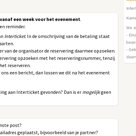
Inter
Kame
vanaf een week voor het evenement
.
en reminder.
We zi
- Em
an
Interticket
. In de omschrijving van de betaling staat
bean
aarten.
- Geb
r van de organisator de reservering daarmee opzoeken.
daarm
eservering opzoeken met het reserveringsnummer, tenzij
het reserveren.
 ons een bericht, dan lossen we dit na het evenement
ng aan Interticket gevonden? Dan is er
mogelijk
geen
nste post?
ailadres geplaatst, bijvoorbeeld van je partner?