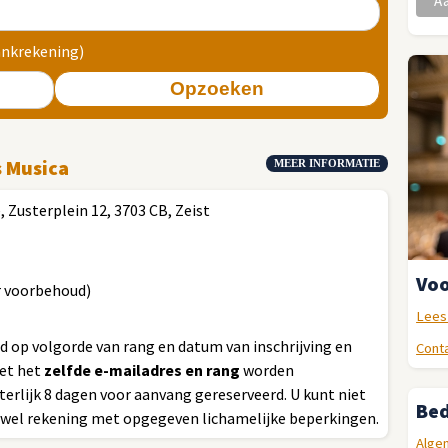
ankrekening)
Opzoeken
s Musica
MEER INFORMATIE
Zusterplein 12, 3703 CB, Zeist
Voo
er voorbehoud)
Lees
 op volgorde van rang en datum van inschrijving en
Conta
met het
zelfde e-mailadres en rang
worden
terlijk 8 dagen voor aanvang gereserveerd. U kunt niet
Bed
 wel rekening met opgegeven lichamelijke beperkingen.
Alge