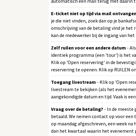
automatisch een mail terug met daarin t
E-ticket niet op tijd via mail ontvange
je die niet vinden, zoek dan op je bankafs
omschrijving van de betaling vind je he
kan de medewerker bij de ingang van het 
Zelf ruilen voor een andere datum
- Al
identiek programma (een 'tour') is het v
Klik op 'Open reservering' in de bevestig
reservering te openen. Klik op RUILEN o
Toegang livestream
- Klik op 'Open res
livestream te bekijken (als het evenemen
aangekondigde datum en tijd. Vaak is een
Vraag over de betaling?
- In de meeste 
betaald. We nemen contact op voor een tw
op maandag afgeschreven, een week na he
dan het kwartaal waarin het evenement p