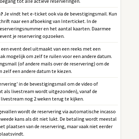
oegang tot alle actieve reserveringen.
n?
Je vindt het e-ticket ook via de bevestigingsmail. Kun
chrift naar een afboeking van Interticket. In de
t reserveringsnummer en het aantal kaarten. Daarmee
event je reservering opzoeken.
s een event deel uitmaakt van een reeks met een
aak mogelijk om zelf te ruilen voor een andere datum.
ingsmail (of andere mails over de reservering) om de
m zelf een andere datum te kiezen.
ervering' in de bevestigingsmail om de video of
t als livestream wordt uitgezonden), vanaf de
 livestream nog 2 weken terug te kijken.
gevallen wordt de reservering via automatische incasso
eede kans als dit niet lukt. De betaling wordt meestal
t plaatsen van de reservering, maar vaak niet eerder
laatsvindt.