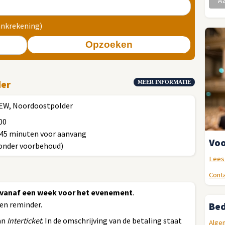
ankrekening)
Opzoeken
der
MEER INFORMATIE
1 EW, Noordoostpolder
00
-45 minuten voor aanvang
Voo
(onder voorbehoud)
Lees
Conta
vanaf een week voor het evenement
.
en reminder.
Bed
an
Interticket
. In de omschrijving van de betaling staat
Alge