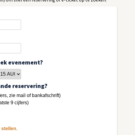
fiek evenement?
ande reservering?
fers, zie mail of bankafschrift)
tste 9 cijfers)
stellen.