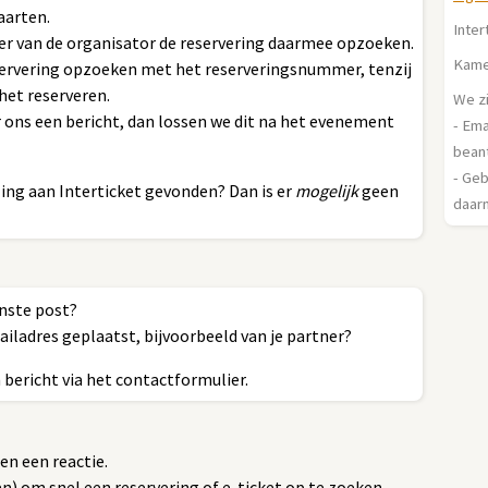
aarten.
Inter
r van de organisator de reservering daarmee opzoeken.
Kame
eservering opzoeken met het reserveringsnummer, tenzij
het reserveren.
We zi
 ons een bericht, dan lossen we dit na het evenement
- Em
bean
- Geb
ng aan Interticket gevonden? Dan is er
mogelijk
geen
daarm
nste post?
ailadres geplaatst, bijvoorbeeld van je partner?
bericht via het contactformulier.
n een reactie.
) om snel een reservering of e-ticket op te zoeken.