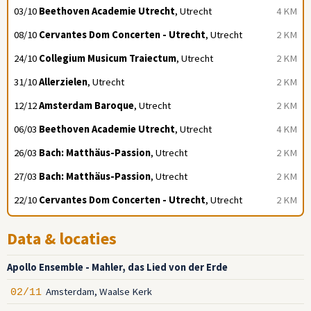
03/10
Beethoven Academie Utrecht
, Utrecht
4 KM
08/10
Cervantes Dom Concerten - Utrecht
, Utrecht
2 KM
24/10
Collegium Musicum Traiectum
, Utrecht
2 KM
31/10
Allerzielen
, Utrecht
2 KM
12/12
Amsterdam Baroque
, Utrecht
2 KM
06/03
Beethoven Academie Utrecht
, Utrecht
4 KM
26/03
Bach: Matthäus-Passion
, Utrecht
2 KM
27/03
Bach: Matthäus-Passion
, Utrecht
2 KM
22/10
Cervantes Dom Concerten - Utrecht
, Utrecht
2 KM
Data & locaties
Apollo Ensemble - Mahler, das Lied von der Erde
Amsterdam, Waalse Kerk
02/11