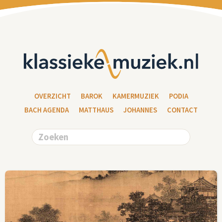
OVERZICHT
BAROK
KAMERMUZIEK
PODIA
BACH AGENDA
MATTHAUS
JOHANNES
CONTACT