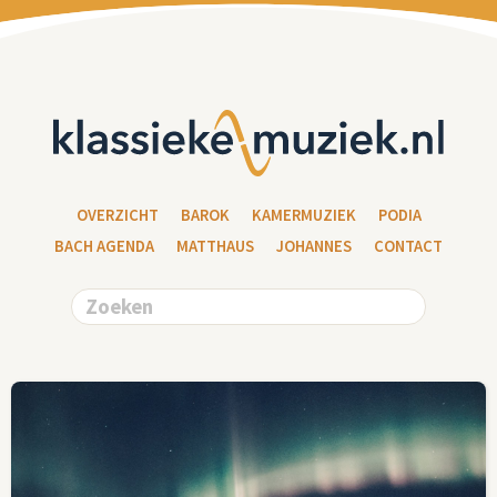
OVERZICHT
BAROK
KAMERMUZIEK
PODIA
BACH AGENDA
MATTHAUS
JOHANNES
CONTACT