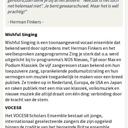
net helemaal niet”. Je bent gewaarschuwd. Maar het is wél
prachtig!”
- Herman Finkers -
Wishful Singing
Wishful Singing is een toonaangevend vocaal ensemble dat
bekend werd door optredens met Herman Finkers en het
veelbesproken zangprogramma Zing je sterk dat o.a. werd
uitgelicht bij tv-programma’s NOS Nieuws, Tijd voor Max en
Podium Klassiek. De vijf zangeressen staan bekend om hun
loepzuivere zang, sprankelende podiumuitstraling en hun
vermogen om muziek toegankelijk te maken voor een breed
publiek. Ze treden op in Nederland, Europa, de USA en Japan
en raken publiek met een mix van klassiek, volksmuziek en
nieuwe muziek die altijd draait om één ding: verbinding door
de kracht van de stem.
VOCES8
Het VOCES8 Scholars Ensemble bestaat uit jonge,
internationaal geselecteerde zangers die zijn opgeleid
binnen de traditie van het beroemde Britse ensemble