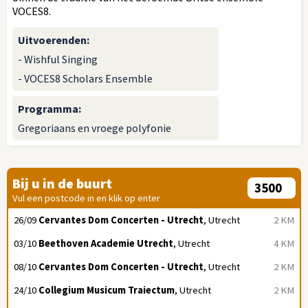
VOCES8.
Uitvoerenden
:
- Wishful Singing
- VOCES8 Scholars Ensemble
Programma
:
Gregoriaans en vroege polyfonie
Bij u in de buurt
Vul een postcode in en klik op enter
26/09
Cervantes Dom Concerten - Utrecht
, Utrecht
2 KM
03/10
Beethoven Academie Utrecht
, Utrecht
4 KM
08/10
Cervantes Dom Concerten - Utrecht
, Utrecht
2 KM
24/10
Collegium Musicum Traiectum
, Utrecht
2 KM