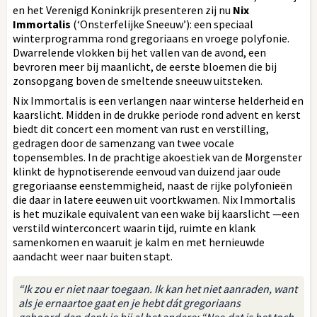
en het Verenigd Koninkrijk presenteren zij nu
Nix
Immortalis
(‘Onsterfelijke Sneeuw’): een speciaal
winterprogramma rond gregoriaans en vroege polyfonie.
Dwarrelende vlokken bij het vallen van de avond, een
bevroren meer bij maanlicht, de eerste bloemen die bij
zonsopgang boven de smeltende sneeuw uitsteken.
Nix Immortalis is een verlangen naar winterse helderheid en
kaarslicht. Midden in de drukke periode rond advent en kerst
biedt dit concert een moment van rust en verstilling,
gedragen door de samenzang van twee vocale
topensembles. In de prachtige akoestiek van de Morgenster
klinkt de hypnotiserende eenvoud van duizend jaar oude
gregoriaanse eenstemmigheid, naast de rijke polyfonieën
die daar in latere eeuwen uit voortkwamen. Nix Immortalis
is het muzikale equivalent van een wake bij kaarslicht —een
verstild winterconcert waarin tijd, ruimte en klank
samenkomen en waaruit je kalm en met hernieuwde
aandacht weer naar buiten stapt.
“Ik zou er niet naar toegaan. Ik kan het niet aanraden, want
als je ernaartoe gaat en je hebt dát gregoriaans
gehoord,dan denk je bij al het andere: “Nee,dat is het toch