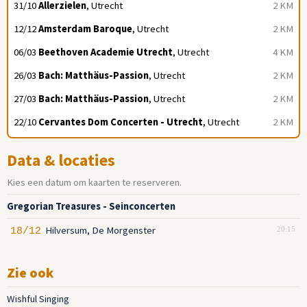
31/10
Allerzielen
, Utrecht
2 KM
12/12
Amsterdam Baroque
, Utrecht
2 KM
06/03
Beethoven Academie Utrecht
, Utrecht
4 KM
26/03
Bach: Matthäus-Passion
, Utrecht
2 KM
27/03
Bach: Matthäus-Passion
, Utrecht
2 KM
22/10
Cervantes Dom Concerten - Utrecht
, Utrecht
2 KM
Data & locaties
Kies een datum om kaarten te reserveren.
Gregorian Treasures - Seinconcerten
Hilversum, De Morgenster
18/12
20:15
Zie ook
Wishful Singing