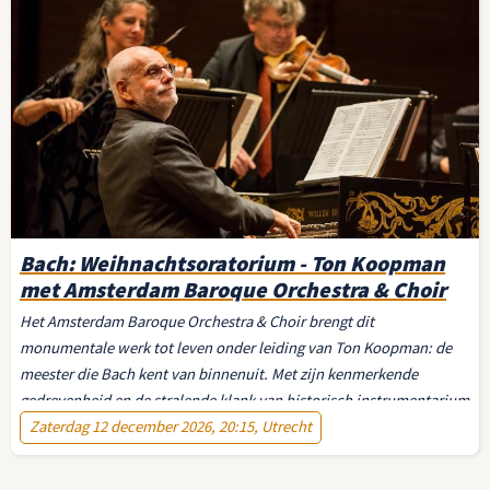
Bach: Weihnachtsoratorium - Ton Koopman
met Amsterdam Baroque Orchestra & Choir
Het Amsterdam Baroque Orchestra & Choir brengt dit
monumentale werk tot leven onder leiding van Ton Koopman: de
meester die Bach kent van binnenuit. Met zijn kenmerkende
gedrevenheid en de stralende klank van historisch instrumentarium
geeft hij dit oratorium de vanzelfsprekendheid van iets eeuwigs.
Zaterdag 12 december 2026, 20:15, Utrecht
Laat u meevoeren — van de jubelende openingskoren tot de stille
verwondering van het slot. Dit is de advent op zijn mooist.