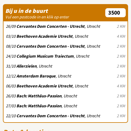
Bij u in de buurt
Vul een postcode in en klik op enter
26/09
Cervantes Dom Concerten - Utrecht
, Utrecht
2 KM
03/10
Beethoven Academie Utrecht
, Utrecht
4 KM
08/10
Cervantes Dom Concerten - Utrecht
, Utrecht
2 KM
24/10
Collegium Musicum Traiectum
, Utrecht
2 KM
31/10
Allerzielen
, Utrecht
2 KM
12/12
Amsterdam Baroque
, Utrecht
2 KM
06/03
Beethoven Academie Utrecht
, Utrecht
4 KM
26/03
Bach: Matthäus-Passion
, Utrecht
2 KM
27/03
Bach: Matthäus-Passion
, Utrecht
2 KM
22/10
Cervantes Dom Concerten - Utrecht
, Utrecht
2 KM