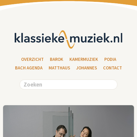
OVERZICHT
BAROK
KAMERMUZIEK
PODIA
BACH AGENDA
MATTHAUS
JOHANNES
CONTACT