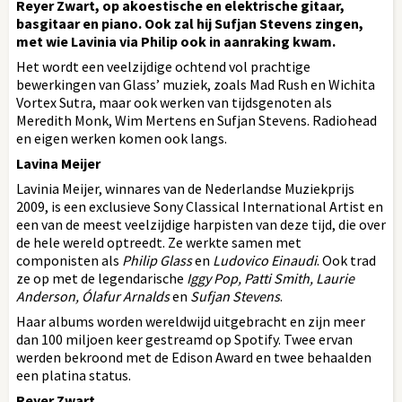
Reyer Zwart, op akoestische en elektrische gitaar,
basgitaar en piano. Ook zal hij Sufjan Stevens zingen,
met wie Lavinia via Philip ook in aanraking kwam.
Het wordt een veelzijdige ochtend vol prachtige
bewerkingen van Glass’ muziek, zoals Mad Rush en Wichita
Vortex Sutra, maar ook werken van tijdsgenoten als
Meredith Monk, Wim Mertens en Sufjan Stevens. Radiohead
en eigen werken komen ook langs.
Lavina Meijer
Lavinia Meijer, winnares van de Nederlandse Muziekprijs
2009, is een exclusieve Sony Classical International Artist en
een van de meest veelzijdige harpisten van deze tijd, die over
de hele wereld optreedt. Ze werkte samen met
componisten als
Philip Glass
en
Ludovico Einaudi
. Ook trad
ze op met de legendarische
Iggy Pop, Patti Smith, Laurie
Anderson, Ólafur Arnalds
en
Sufjan Stevens
.
Haar albums worden wereldwijd uitgebracht en zijn meer
dan 100 miljoen keer gestreamd op Spotify. Twee ervan
werden bekroond met de Edison Award en twee behaalden
een platina status.
Reyer Zwart